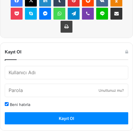
Pocket
Skype
Messenger
WhatsApp
Telegram
Viber
Line
E-Posta ile payla
Yazdır
Kayıt Ol
Unuttunuz mu?
Beni hatırla
Kayıt Ol