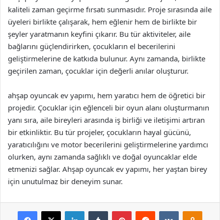
kaliteli zaman geçirme fırsatı sunmasıdır. Proje sırasında aile
üyeleri birlikte çalışarak, hem eğlenir hem de birlikte bir
şeyler yaratmanın keyfini çıkarır. Bu tür aktiviteler, aile
bağlarını güçlendirirken, çocukların el becerilerini
geliştirmelerine de katkıda bulunur. Aynı zamanda, birlikte
geçirilen zaman, çocuklar için değerli anılar oluşturur.
ahşap oyuncak ev yapımı, hem yaratıcı hem de öğretici bir
projedir. Çocuklar için eğlenceli bir oyun alanı oluşturmanın
yanı sıra, aile bireyleri arasında iş birliği ve iletişimi artıran
bir etkinliktir. Bu tür projeler, çocukların hayal gücünü,
yaratıcılığını ve motor becerilerini geliştirmelerine yardımcı
olurken, aynı zamanda sağlıklı ve doğal oyuncaklar elde
etmenizi sağlar. Ahşap oyuncak ev yapımı, her yaştan birey
için unutulmaz bir deneyim sunar.
Facebook
X
LinkedIn
Tumblr
Pinterest
Reddit
VKontakte
Odnok