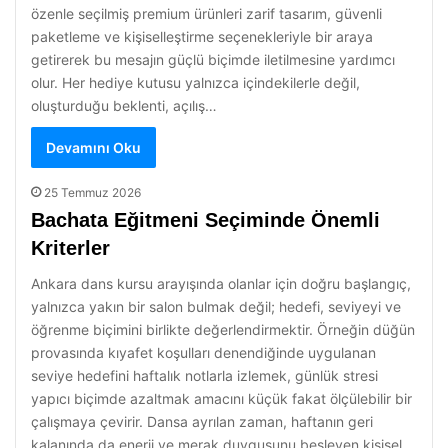
özenle seçilmiş premium ürünleri zarif tasarım, güvenli
paketleme ve kişiselleştirme seçenekleriyle bir araya
getirerek bu mesajın güçlü biçimde iletilmesine yardımcı
olur. Her hediye kutusu yalnızca içindekilerle değil,
oluşturduğu beklenti, açılış…
Devamını Oku
25 Temmuz 2026
Bachata Eğitmeni Seçiminde Önemli
Kriterler
Ankara dans kursu arayışında olanlar için doğru başlangıç,
yalnızca yakın bir salon bulmak değil; hedefi, seviyeyi ve
öğrenme biçimini birlikte değerlendirmektir. Örneğin düğün
provasında kıyafet koşulları denendiğinde uygulanan
seviye hedefini haftalık notlarla izlemek, günlük stresi
yapıcı biçimde azaltmak amacını küçük fakat ölçülebilir bir
çalışmaya çevirir. Dansa ayrılan zaman, haftanın geri
kalanında da enerji ve merak duygusunu besleyen kişisel