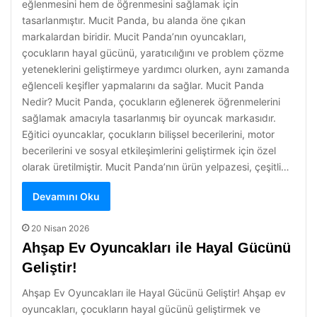
eğlenmesini hem de öğrenmesini sağlamak için
tasarlanmıştır. Mucit Panda, bu alanda öne çıkan
markalardan biridir. Mucit Panda’nın oyuncakları,
çocukların hayal gücünü, yaratıcılığını ve problem çözme
yeteneklerini geliştirmeye yardımcı olurken, aynı zamanda
eğlenceli keşifler yapmalarını da sağlar. Mucit Panda
Nedir? Mucit Panda, çocukların eğlenerek öğrenmelerini
sağlamak amacıyla tasarlanmış bir oyuncak markasıdır.
Eğitici oyuncaklar, çocukların bilişsel becerilerini, motor
becerilerini ve sosyal etkileşimlerini geliştirmek için özel
olarak üretilmiştir. Mucit Panda’nın ürün yelpazesi, çeşitli…
Devamını Oku
20 Nisan 2026
Ahşap Ev Oyuncakları ile Hayal Gücünü
Geliştir!
Ahşap Ev Oyuncakları ile Hayal Gücünü Geliştir! Ahşap ev
oyuncakları, çocukların hayal gücünü geliştirmek ve