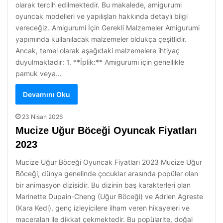
olarak tercih edilmektedir. Bu makalede, amigurumi
oyuncak modelleri ve yapılışları hakkında detaylı bilgi
vereceğiz. Amigurumi İçin Gerekli Malzemeler Amigurumi
yapımında kullanılacak malzemeler oldukça çeşitlidir.
Ancak, temel olarak aşağıdaki malzemelere ihtiyaç
duyulmaktadır: 1. **İplik:** Amigurumi için genellikle
pamuk veya…
Devamını Oku
23 Nisan 2026
Mucize Uğur Böceği Oyuncak Fiyatları
2023
Mucize Uğur Böceği Oyuncak Fiyatları 2023 Mucize Uğur
Böceği, dünya genelinde çocuklar arasında popüler olan
bir animasyon dizisidir. Bu dizinin baş karakterleri olan
Marinette Dupain-Cheng (Uğur Böceği) ve Adrien Agreste
(Kara Kedi), genç izleyicilere ilham veren hikayeleri ve
maceraları ile dikkat çekmektedir. Bu popülarite, doğal