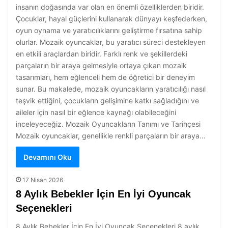
insanın doğasında var olan en önemli özelliklerden biridir.
Çocuklar, hayal güçlerini kullanarak dünyayı keşfederken,
oyun oynama ve yaratıcılıklarını geliştirme fırsatına sahip
olurlar. Mozaik oyuncaklar, bu yaratıcı süreci destekleyen
en etkili araçlardan biridir. Farklı renk ve şekillerdeki
parçaların bir araya gelmesiyle ortaya çıkan mozaik
tasarımları, hem eğlenceli hem de öğretici bir deneyim
sunar. Bu makalede, mozaik oyuncakların yaratıcılığı nasıl
teşvik ettiğini, çocukların gelişimine katkı sağladığını ve
aileler için nasıl bir eğlence kaynağı olabileceğini
inceleyeceğiz. Mozaik Oyuncakların Tanımı ve Tarihçesi
Mozaik oyuncaklar, genellikle renkli parçaların bir araya…
Devamını Oku
17 Nisan 2026
8 Aylık Bebekler İçin En İyi Oyuncak
Seçenekleri
8 Aylık Bebekler İçin En İyi Oyuncak Seçenekleri 8 aylık