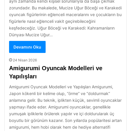
aynı zamanda kendi kişisel sorunlarıyla da başa çıkmak
zorundadır. Bu makalede, Mucize Uğur Böceği ve Karakedi
oyuncak figürlerinin eğlenceli maceralarını ve çocukların bu
figürlerle nasıl eğlenceli vakit geçirebileceğini
keşfedeceğiz. Uğur Böceği ve Karakedi: Kahramanların
Dünyası Mucize Uğur…
Devamını Oku
24 Nisan 2026
Amigurumi Oyuncak Modelleri ve
Yapılışları
Amigurumi Oyuncak Modelleri ve Yapılışları Amigurumi,
Japon kökenli bir kelime olup, “örme” ve “doldurmak”
anlamına gelir. Bu teknik, iplikten küçük, sevimli oyuncaklar
yapmayı ifade eder. Amigurumi oyuncaklar, genellikle
yumuşak ipliklerle örülerek yapılır ve içi doldurularak üç
boyutlu bir görünüm kazanır. Son yıllarda popülaritesi artan
amigurumi, hem hobi olarak hem de hediye alternatifi