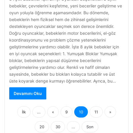
bebekler, çevrelerini keşfetme, yeni beceriler geliştirme ve
oyun yoluyla öğrenme aşamasındadır. Bu dönemde,
bebeklerin hem fiziksel hem de zihinsel gelişimlerini
destekleyen oyuncaklar seçmek son derece önemlidir.
Doğru oyuncaklar, bebeklerin motor becerilerini, el-göz
koordinasyonunu ve problem çözme yeteneklerini
geliştirmelerine yardımcı olabilir. İşte 8 aylık bebekler için
en iyi oyuncak seçenekleri: 1. Yumuşak Bloklar Yumuşak
bloklar, bebeklerin yapısal düşünme becerilerini
geliştirmelerine yardımcı olur. Renkli ve hafif olmaları
sayesinde, bebekler bu blokları kolayca tutabilir ve üst
üste koyarak denge kurmayı öğrenebilirler. Ayrıca, bu…
Devamını Oku
İlk
...
«
9
10
11
»
20
30
...
Son