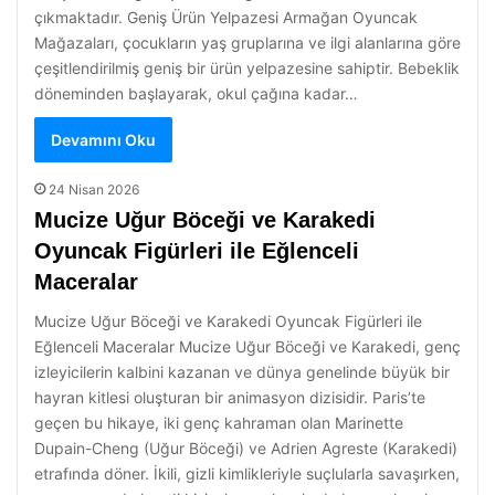
çıkmaktadır. Geniş Ürün Yelpazesi Armağan Oyuncak
Mağazaları, çocukların yaş gruplarına ve ilgi alanlarına göre
çeşitlendirilmiş geniş bir ürün yelpazesine sahiptir. Bebeklik
döneminden başlayarak, okul çağına kadar…
Devamını Oku
24 Nisan 2026
Mucize Uğur Böceği ve Karakedi
Oyuncak Figürleri ile Eğlenceli
Maceralar
Mucize Uğur Böceği ve Karakedi Oyuncak Figürleri ile
Eğlenceli Maceralar Mucize Uğur Böceği ve Karakedi, genç
izleyicilerin kalbini kazanan ve dünya genelinde büyük bir
hayran kitlesi oluşturan bir animasyon dizisidir. Paris’te
geçen bu hikaye, iki genç kahraman olan Marinette
Dupain-Cheng (Uğur Böceği) ve Adrien Agreste (Karakedi)
etrafında döner. İkili, gizli kimlikleriyle suçlularla savaşırken,