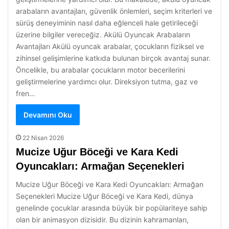
arabaların avantajları, güvenlik önlemleri, seçim kriterleri ve
sürüş deneyiminin nasıl daha eğlenceli hale getirileceği
üzerine bilgiler vereceğiz. Akülü Oyuncak Arabaların
Avantajları Akülü oyuncak arabalar, çocukların fiziksel ve
zihinsel gelişimlerine katkıda bulunan birçok avantaj sunar.
Öncelikle, bu arabalar çocukların motor becerilerini
geliştirmelerine yardımcı olur. Direksiyon tutma, gaz ve
fren…
Devamını Oku
22 Nisan 2026
Mucize Uğur Böceği ve Kara Kedi
Oyuncakları: Armağan Seçenekleri
Mucize Uğur Böceği ve Kara Kedi Oyuncakları: Armağan
Seçenekleri Mucize Uğur Böceği ve Kara Kedi, dünya
genelinde çocuklar arasında büyük bir popülariteye sahip
olan bir animasyon dizisidir. Bu dizinin kahramanları,