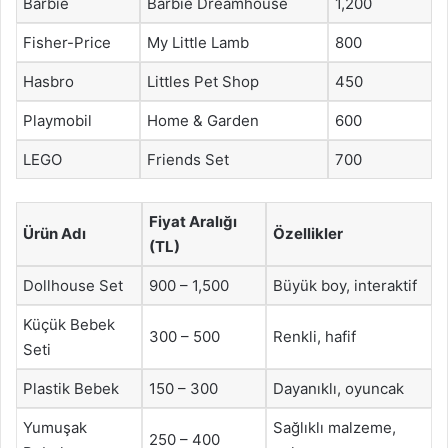
Barbie
Barbie Dreamhouse
1,200
Fisher-Price
My Little Lamb
800
Hasbro
Littles Pet Shop
450
Playmobil
Home & Garden
600
LEGO
Friends Set
700
Fiyat Aralığı
Ürün Adı
Özellikler
(TL)
Dollhouse Set
900 – 1,500
Büyük boy, interaktif
Küçük Bebek
300 – 500
Renkli, hafif
Seti
Plastik Bebek
150 – 300
Dayanıklı, oyuncak
Yumuşak
Sağlıklı malzeme,
250 – 400