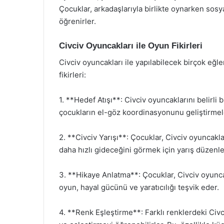
Çocuklar, arkadaşlarıyla birlikte oynarken sosya
öğrenirler.
Civciv Oyuncakları ile Oyun Fikirleri
Civciv oyuncakları ile yapılabilecek birçok eğle
fikirleri:
1. **Hedef Atışı**: Civciv oyuncaklarını belirl
çocukların el-göz koordinasyonunu geliştirmele
2. **Civciv Yarışı**: Çocuklar, Civciv oyuncaklar
daha hızlı gideceğini görmek için yarış düzenley
3. **Hikaye Anlatma**: Çocuklar, Civciv oyuncak
oyun, hayal gücünü ve yaratıcılığı teşvik eder.
4. **Renk Eşleştirme**: Farklı renklerdeki Civc