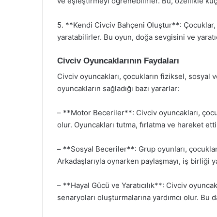
ve eşleştirmeyi öğrenebilirler. Bu, özellikle küçü
5. **Kendi Civciv Bahçeni Oluştur**: Çocuklar, 
yaratabilirler. Bu oyun, doğa sevgisini ve yaratıc
Civciv Oyuncaklarının Faydaları
Civciv oyuncakları, çocukların fiziksel, sosyal v
oyuncakların sağladığı bazı yararlar:
– **Motor Beceriler**: Civciv oyuncakları, çocu
olur. Oyuncakları tutma, fırlatma ve hareket ettir
– **Sosyal Beceriler**: Grup oyunları, çocukları
Arkadaşlarıyla oynarken paylaşmayı, iş birliği y
– **Hayal Gücü ve Yaratıcılık**: Civciv oyuncakl
senaryoları oluşturmalarına yardımcı olur. Bu da