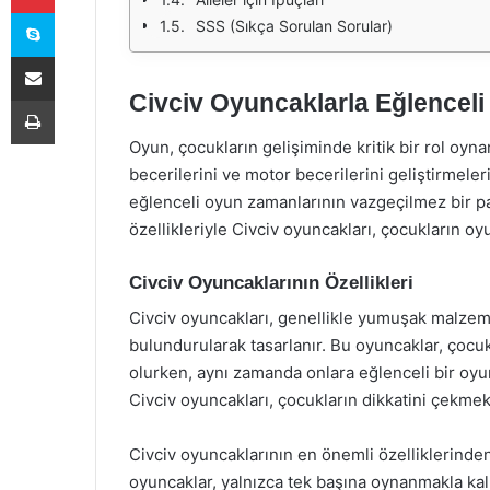
Skype
SSS (Sıkça Sorulan Sorular)
E-Posta ile paylaş
Civciv Oyuncaklarla Eğlencel
Yazdır
Oyun, çocukların gelişiminde kritik bir rol oyn
becerilerini ve motor becerilerini geliştirmeler
eğlenceli oyun zamanlarının vazgeçilmez bir par
özellikleriyle Civciv oyuncakları, çocukların oy
Civciv Oyuncaklarının Özellikleri
Civciv oyuncakları, genellikle yumuşak malzem
bulundurularak tasarlanır. Bu oyuncaklar, çocu
olurken, aynı zamanda onlara eğlenceli bir oyu
Civciv oyuncakları, çocukların dikkatini çekmekt
Civciv oyuncaklarının en önemli özelliklerinden 
oyuncaklar, yalnızca tek başına oynanmakla kal