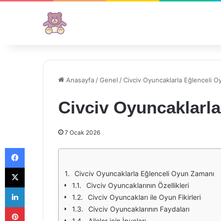
Anasayfa
/
Genel
/
Civciv Oyuncaklarla Eğlenceli 
Civciv Oyuncaklarl
7 Ocak 2026
Facebook
X
Civciv Oyuncaklarla Eğlenceli Oyun Zamanı
Civciv Oyuncaklarının Özellikleri
LinkedIn
Civciv Oyuncakları ile Oyun Fikirleri
Pinterest
Civciv Oyuncaklarının Faydaları
Aileler için İpuçları