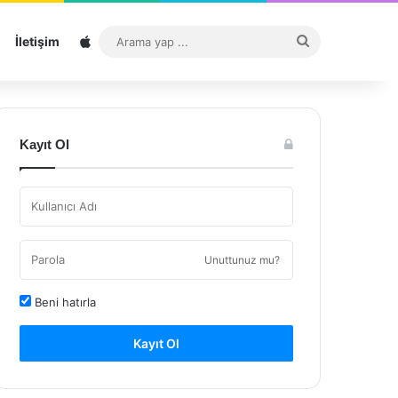
Sitemap
Arama
İletişim
yap
...
Kayıt Ol
Unuttunuz mu?
Beni hatırla
Kayıt Ol