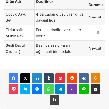
Ürün Adı
Özellikler
Durumu
Çocuk Davul
4 parçadan oluşur, renkli ve
Mevcut
Seti
dayanıklıdır.
Elektronik
Farklı melodiler ve ritimler
Limitli
Müzik Davulu
içerir.
Sesli Davul
Basınca ses çıkaran
Mevcut
Oyuncağı
eğlenceli bir modeldir.
Facebook
X
LinkedIn
Tumblr
Pinterest
Reddit
VKontakte
Odnok
Pocket
Skype
Messenger
WhatsApp
Telegram
Viber
Line
E-Posta ile payla
Yazdır