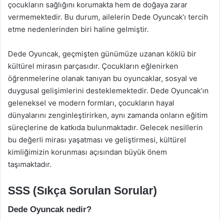
çocukların sağlığını korumakta hem de doğaya zarar
vermemektedir. Bu durum, ailelerin Dede Oyuncak’ı tercih
etme nedenlerinden biri haline gelmiştir.
Dede Oyuncak, geçmişten günümüze uzanan köklü bir
kültürel mirasın parçasıdır. Çocukların eğlenirken
öğrenmelerine olanak tanıyan bu oyuncaklar, sosyal ve
duygusal gelişimlerini desteklemektedir. Dede Oyuncak’ın
geleneksel ve modern formları, çocukların hayal
dünyalarını zenginleştirirken, aynı zamanda onların eğitim
süreçlerine de katkıda bulunmaktadır. Gelecek nesillerin
bu değerli mirası yaşatması ve geliştirmesi, kültürel
kimliğimizin korunması açısından büyük önem
taşımaktadır.
SSS (Sıkça Sorulan Sorular)
Dede Oyuncak nedir?