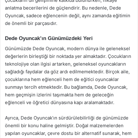
çocukların dil gelişimine katkıda bulunurken, hikaye
anlatma becerilerini de güçlendirir. Bu nedenle, Dede
Oyuncak, sadece eğlencenin değil, aynı zamanda eğitimin
de önemli bir parçasıdır.
Dede Oyuncak’ın Günümüzdeki Yeri
Günümüzde Dede Oyuncak, modern dünya ile geleneksel
değerlerin birleştiği bir noktada yer almaktadır. Çocukların
teknolojiye olan ilgisi artarken, geleneksel oyuncakların
sağladığı faydalar da göz ardı edilmemektedir. Birçok aile,
çocuklarına hem eğlenceli hem de eğitici oyuncaklar
sunmayı tercih etmektedir. Bu bağlamda, Dede Oyuncak,
hem geçmişin izlerini taşımakta hem de geleceğin
eğlenceli ve öğretici dünyasına kapı aralamaktadır.
Ayrıca, Dede Oyuncak’ın sürdürülebilirliği de günümüzde
önemli bir konu haline gelmiştir. Doğal malzemelerden
yapılan oyuncaklar, çevre dostu bir alternatif sunarak, hem