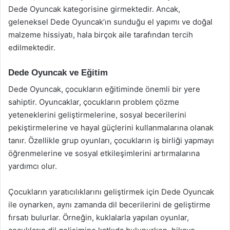
Dede Oyuncak kategorisine girmektedir. Ancak,
geleneksel Dede Oyuncak’ın sunduğu el yapımı ve doğal
malzeme hissiyatı, hala birçok aile tarafından tercih
edilmektedir.
Dede Oyuncak ve Eğitim
Dede Oyuncak, çocukların eğitiminde önemli bir yere
sahiptir. Oyuncaklar, çocukların problem çözme
yeteneklerini geliştirmelerine, sosyal becerilerini
pekiştirmelerine ve hayal güçlerini kullanmalarına olanak
tanır. Özellikle grup oyunları, çocukların iş birliği yapmayı
öğrenmelerine ve sosyal etkileşimlerini artırmalarına
yardımcı olur.
Çocukların yaratıcılıklarını geliştirmek için Dede Oyuncak
ile oynarken, aynı zamanda dil becerilerini de geliştirme
fırsatı bulurlar. Örneğin, kuklalarla yapılan oyunlar,