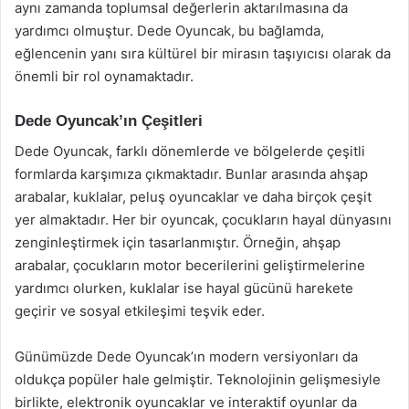
aynı zamanda toplumsal değerlerin aktarılmasına da
yardımcı olmuştur. Dede Oyuncak, bu bağlamda,
eğlencenin yanı sıra kültürel bir mirasın taşıyıcısı olarak da
önemli bir rol oynamaktadır.
Dede Oyuncak’ın Çeşitleri
Dede Oyuncak, farklı dönemlerde ve bölgelerde çeşitli
formlarda karşımıza çıkmaktadır. Bunlar arasında ahşap
arabalar, kuklalar, peluş oyuncaklar ve daha birçok çeşit
yer almaktadır. Her bir oyuncak, çocukların hayal dünyasını
zenginleştirmek için tasarlanmıştır. Örneğin, ahşap
arabalar, çocukların motor becerilerini geliştirmelerine
yardımcı olurken, kuklalar ise hayal gücünü harekete
geçirir ve sosyal etkileşimi teşvik eder.
Günümüzde Dede Oyuncak’ın modern versiyonları da
oldukça popüler hale gelmiştir. Teknolojinin gelişmesiyle
birlikte, elektronik oyuncaklar ve interaktif oyunlar da