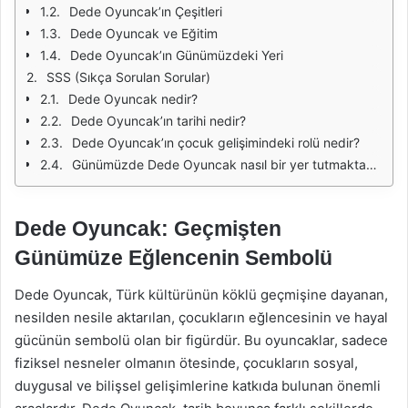
Dede Oyuncak’ın Çeşitleri
Dede Oyuncak ve Eğitim
Dede Oyuncak’ın Günümüzdeki Yeri
SSS (Sıkça Sorulan Sorular)
Dede Oyuncak nedir?
Dede Oyuncak’ın tarihi nedir?
Dede Oyuncak’ın çocuk gelişimindeki rolü nedir?
Günümüzde Dede Oyuncak nasıl bir yer tutmaktadır?
Dede Oyuncak: Geçmişten
Günümüze Eğlencenin Sembolü
Dede Oyuncak, Türk kültürünün köklü geçmişine dayanan,
nesilden nesile aktarılan, çocukların eğlencesinin ve hayal
gücünün sembolü olan bir figürdür. Bu oyuncaklar, sadece
fiziksel nesneler olmanın ötesinde, çocukların sosyal,
duygusal ve bilişsel gelişimlerine katkıda bulunan önemli