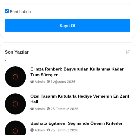
Beni hatırla
Kayıt Ol
Son Yazılar
E İmza Rehberi: Başvurudan Kullanıma Kadar
Tüm Süreçler
Admin
1 Ağustos 2026
Özel Tasarım Kutularla Hediye Vermenin En Zarif
Hali
Admin
25 Temmuz 2026
Bachata Eğitmeni Seçiminde Önemli Kriterler
Admin
25 Temmuz 2026