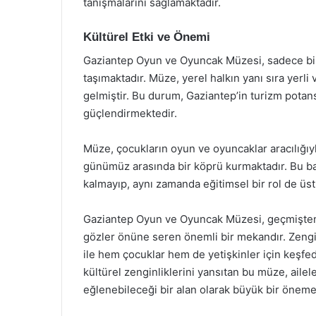
tanışmalarını sağlamaktadır.
Kültürel Etki ve Önemi
Gaziantep Oyun ve Oyuncak Müzesi, sadece bir 
taşımaktadır. Müze, yerel halkın yanı sıra yerli
gelmiştir. Bu durum, Gaziantep’in turizm potansi
güçlendirmektedir.
Müze, çocukların oyun ve oyuncaklar aracılığıyl
günümüz arasında bir köprü kurmaktadır. Bu b
kalmayıp, aynı zamanda eğitimsel bir rol de üs
Gaziantep Oyun ve Oyuncak Müzesi, geçmişten 
gözler önüne seren önemli bir mekandır. Zengin 
ile hem çocuklar hem de yetişkinler için keşfe
kültürel zenginliklerini yansıtan bu müze, ailel
eğlenebileceği bir alan olarak büyük bir öneme 