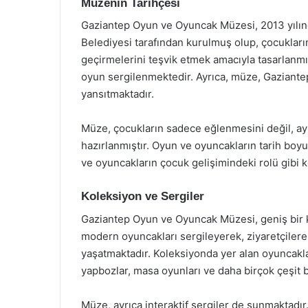
Müzenin Tarihçesi
Gaziantep Oyun ve Oyuncak Müzesi, 2013 yılınd
Belediyesi tarafından kurulmuş olup, çocukların
geçirmelerini teşvik etmek amacıyla tasarlanmı
oyun sergilenmektedir. Ayrıca, müze, Gaziantep
yansıtmaktadır.
Müze, çocukların sadece eğlenmesini değil, a
hazırlanmıştır. Oyun ve oyuncakların tarih boyun
ve oyuncakların çocuk gelişimindeki rolü gibi k
Koleksiyon ve Sergiler
Gaziantep Oyun ve Oyuncak Müzesi, geniş bir 
modern oyuncakları sergileyerek, ziyaretçilere
yaşatmaktadır. Koleksiyonda yer alan oyuncakl
yapbozlar, masa oyunları ve daha birçok çeşit 
Müze, ayrıca interaktif sergiler de sunmaktadır.