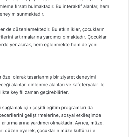
leme fırsatı bulmaktadır. Bu interaktif alanlar, hem
 deneyim sunmaktadır.
ler de düzenlemektedir. Bu etkinlikler, çocukların
rilerini artırmalarına yardımcı olmaktadır. Çocuklar,
iklerde yer alarak, hem eğlenmekte hem de yeni
 özel olarak tasarlanmış bir ziyaret deneyimi
ği alanlar, dinlenme alanları ve kafeteryalar ile
likte keyifli zaman geçirebilirler.
sağlamak için çeşitli eğitim programları da
ecerilerini geliştirmelerine, sosyal etkileşimde
artırmalarına yardımcı olmaktadır. Ayrıca, müze,
arı düzenleyerek, çocukların müze kültürü ile