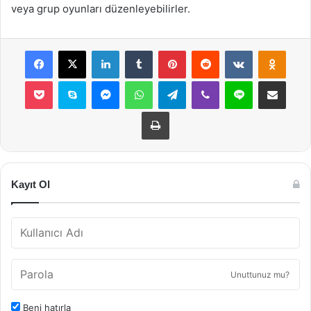
veya grup oyunları düzenleyebilirler.
Facebook
X
LinkedIn
Tumblr
Pinterest
Reddit
VKontakte
Odnok
Pocket
Skype
Messenger
WhatsApp
Telegram
Viber
Line
E-Posta ile payla
Yazdır
Kayıt Ol
Unuttunuz mu?
Beni hatırla