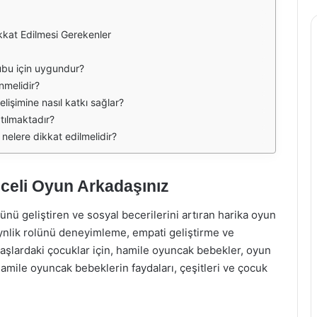
kat Edilmesi Gerekenler
ubu için uygundur?
nmelidir?
işimine nasıl katkı sağlar?
tılmaktadır?
nelere dikkat edilmelidir?
celi Oyun Arkadaşınız
nü geliştiren ve sosyal becerilerini artıran harika oyun
eynlik rolünü deneyimleme, empati geliştirme ve
yaşlardaki çocuklar için, hamile oyuncak bebekler, oyun
amile oyuncak bebeklerin faydaları, çeşitleri ve çocuk