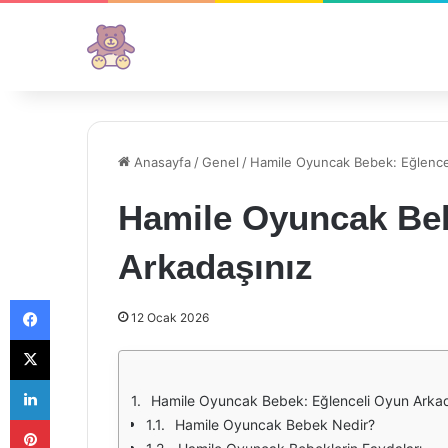
Anasayfa
/
Genel
/
Hamile Oyuncak Bebek: Eğlence
Hamile Oyuncak Beb
Arkadaşınız
Facebook
12 Ocak 2026
X
LinkedIn
Hamile Oyuncak Bebek: Eğlenceli Oyun Arkad
Pinterest
Hamile Oyuncak Bebek Nedir?