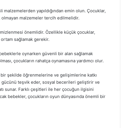
li malzemelerden yapıldığından emin olun. Çocuklar,
ik olmayan malzemeler tercih edilmelidir.
emizlenmesi önemlidir. Özellikle küçük çocuklar,
r ortam sağlamak gerekir.
bebeklerle oynarken güvenli bir alan sağlamak
olması, çocukların rahatça oynamasına yardımcı olur.
bir şekilde öğrenmelerine ve gelişimlerine katkı
 gücünü teşvik eder, sosyal becerileri geliştirir ve
sunar. Farklı çeşitleri ile her çocuğun ilgisini
ncak bebekler, çocukların oyun dünyasında önemli bir