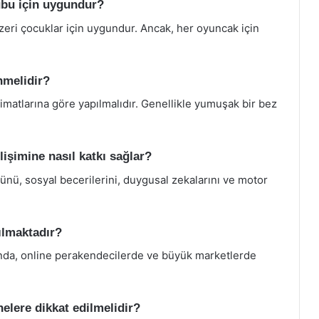
ubu için uygundur?
eri çocuklar için uygundur. Ancak, her oyuncak için
nmelidir?
limatlarına göre yapılmalıdır. Genellikle yumuşak bir bez
işimine nasıl katkı sağlar?
nü, sosyal becerilerini, duygusal zekalarını ve motor
ılmaktadır?
da, online perakendecilerde ve büyük marketlerde
elere dikkat edilmelidir?