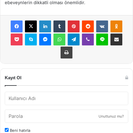
ebeveynlerin dikkatli olması önemlidir.
Facebook
X
LinkedIn
Tumblr
Pinterest
Reddit
VKontakte
Odnok
Pocket
Skype
Messenger
WhatsApp
Telegram
Viber
Line
E-Posta ile payla
Yazdır
Kayıt Ol
Unuttunuz mu?
Beni hatırla