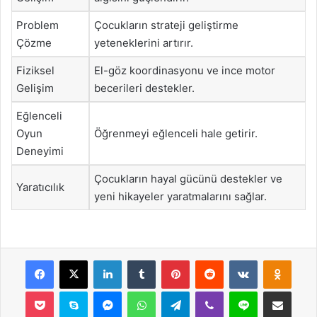
Problem
Çocukların strateji geliştirme
Çözme
yeteneklerini artırır.
Fiziksel
El-göz koordinasyonu ve ince motor
Gelişim
becerileri destekler.
Eğlenceli
Oyun
Öğrenmeyi eğlenceli hale getirir.
Deneyimi
Çocukların hayal gücünü destekler ve
Yaratıcılık
yeni hikayeler yaratmalarını sağlar.
Facebook
X
LinkedIn
Tumblr
Pinterest
Reddit
VKontakte
Odnok
Pocket
Skype
Messenger
WhatsApp
Telegram
Viber
Line
E-Posta ile payla