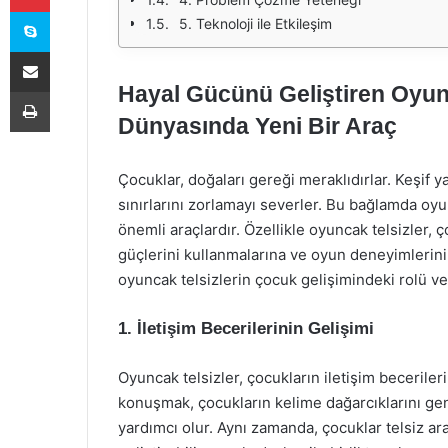
Skype
5. Teknoloji ile Etkileşim
E-Posta ile paylaş
Hayal Gücünü Geliştiren Oyunc
Yazdır
Dünyasında Yeni Bir Araç
Çocuklar, doğaları gereği meraklıdırlar. Keşif y
sınırlarını zorlamayı severler. Bu bağlamda oyu
önemli araçlardır. Özellikle oyuncak telsizler, ç
güçlerini kullanmalarına ve oyun deneyimlerini
oyuncak telsizlerin çocuk gelişimindeki rolü ve 
1. İletişim Becerilerinin Gelişimi
Oyuncak telsizler, çocukların iletişim becerileri
konuşmak, çocukların kelime dağarcıklarını geni
yardımcı olur. Aynı zamanda, çocuklar telsiz arac