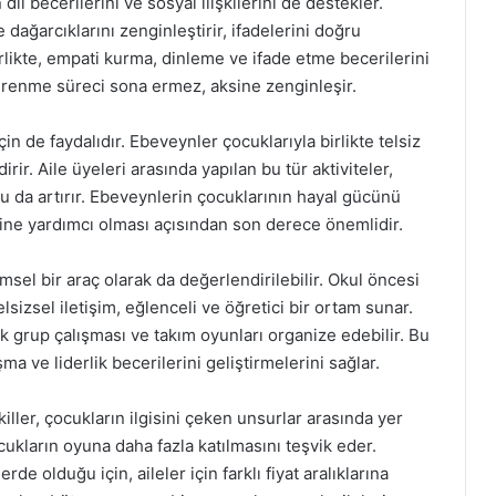
il becerilerini ve sosyal ilişkilerini de destekler.
 dağarcıklarını zenginleştirir, ifadelerini doğru
rlikte, empati kurma, dinleme ve ifade etme becerilerini
ğrenme süreci sona ermez, aksine zenginleşir.
in de faydalıdır. Ebeveynler çocuklarıyla birlikte telsiz
ir. Aile üyeleri arasında yapılan bu tür aktiviteler,
u da artırır. Ebeveynlerin çocuklarının hayal gücünü
rine yardımcı olması açısından son derece önemlidir.
msel bir araç olarak da değerlendirilebilir. Okul öncesi
lsizsel iletişim, eğlenceli ve öğretici bir ortam sunar.
ak grup çalışması ve takım oyunları organize edebilir. Bu
şma ve liderlik becerilerini geliştirmelerini sağlar.
killer, çocukların ilgisini çeken unsurlar arasında yer
cukların oyuna daha fazla katılmasını teşvik eder.
rde olduğu için, aileler için farklı fiyat aralıklarına