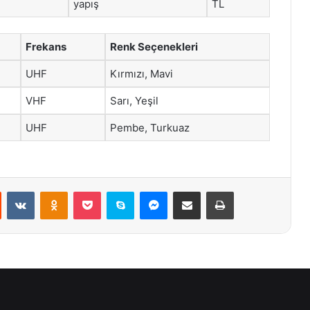
yapış
TL
Frekans
Renk Seçenekleri
UHF
Kırmızı, Mavi
VHF
Sarı, Yeşil
UHF
Pembe, Turkuaz
st
Reddit
VKontakte
Odnoklassniki
Pocket
Skype
Messenger
E-Posta ile paylaş
Yazdır