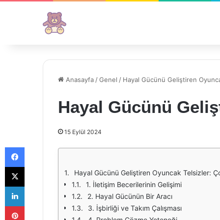
Anasayfa
/
Genel
/
Hayal Gücünü Geliştiren Oyunca
Hayal Gücünü Gelişt
15 Eylül 2024
Facebook
X
Hayal Gücünü Geliştiren Oyuncak Telsizler: Ço
1. İletişim Becerilerinin Gelişimi
LinkedIn
2. Hayal Gücünün Bir Aracı
Pinterest
3. İşbirliği ve Takım Çalışması
4. Problem Çözme Yeteneği