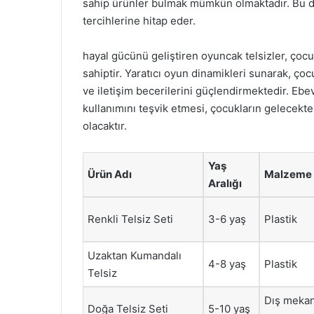
sahip ürünler bulmak mümkün olmaktadır. Bu da
tercihlerine hitap eder.
hayal gücünü geliştiren oyuncak telsizler, çocu
sahiptir. Yaratıcı oyun dinamikleri sunarak, ço
ve iletişim becerilerini güçlendirmektedir. Ebe
kullanımını teşvik etmesi, çocukların gelecekte
olacaktır.
Yaş
Ürün Adı
Malzeme
Aralığı
Renkli Telsiz Seti
3-6 yaş
Plastik
Uzaktan Kumandalı
4-8 yaş
Plastik
Telsiz
Dış mekan
Doğa Telsiz Seti
5-10 yaş