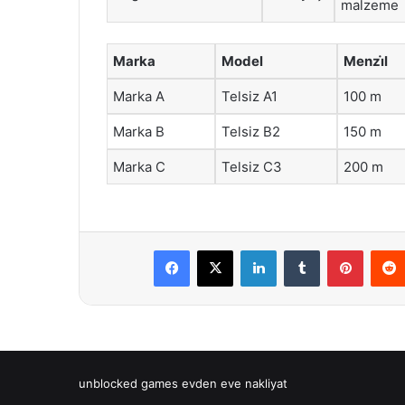
malzeme
Marka
Model
Menzi̇l
Marka A
Telsiz A1
100 m
Marka B
Telsiz B2
150 m
Marka C
Telsiz C3
200 m
Facebook
X
LinkedIn
Tumblr
Pintere
unblocked games
evden eve nakliyat