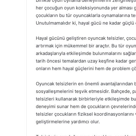
birlikte oyun oynama deneyimlerini zenginleşti
her çocuğun oyun koleksiyonunda yer alması ger
çocukların bu tür oyuncaklarla oynamalarına teş
Unutulmamalıdır ki, hayal gücü ne kadar güçlü ol
Hayal gücünü geliştiren oyuncak telsizler, çocuk
artırmak için mükemmel bir araçtır. Bu tür oyun
arkadaşlarıyla etkileşimde bulunmalarını sağlar.
tarih öncesi temalardan uzay keşfine kadar gen
onların hem hayal güçlerini hem de problem çöz
Oyuncak telsizlerin en önemli avantajlarından bi
sosyalleşmelerini teşvik etmesidir. Bahçede, p
telsizleri kullanarak birbirleriyle etkileşimde bu
deneyimi sunar hem de çocukların çevrelerinde
telsizler çocukların fiziksel koordinasyonlarını
geliştirmelerine yardımcı olur.