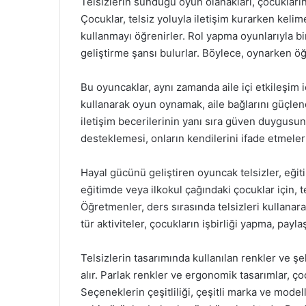
Telsizlerin sunduğu oyun olanakları, çocukların d
Çocuklar, telsiz yoluyla iletişim kurarken kelime
kullanmayı öğrenirler. Rol yapma oyunlarıyla bi
geliştirme şansı bulurlar. Böylece, oynarken ö
Bu oyuncaklar, aynı zamanda aile içi etkileşim iç
kullanarak oyun oynamak, aile bağlarını güçlendir
iletişim becerilerinin yanı sıra güven duygusun
desteklemesi, onların kendilerini ifade etmele
Hayal gücünü geliştiren oyuncak telsizler, eğiti
eğitimde veya ilkokul çağındaki çocuklar için, te
Öğretmenler, ders sırasında telsizleri kullanar
tür aktiviteler, çocukların işbirliği yapma, payla
Telsizlerin tasarımında kullanılan renkler ve şe
alır. Parlak renkler ve ergonomik tasarımlar, ço
Seçeneklerin çeşitliliği, çeşitli marka ve modelle