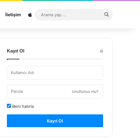
Sitemap
Arama
İletişim
yap
...
Kayıt Ol
Unuttunuz mu?
Beni hatırla
Kayıt Ol