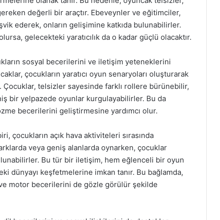
rmelerine olanak tanır. Bu nedenle, oyuncak telsizler,
eken değerli bir araçtır. Ebeveynler ve eğitimciler,
vik ederek, onların gelişimine katkıda bulunabilirler.
ursa, gelecekteki yaratıcılık da o kadar güçlü olacaktır.
ların sosyal becerilerini ve iletişim yeteneklerini
caklar, çocukların yaratıcı oyun senaryoları oluşturarak
 Çocuklar, telsizler sayesinde farklı rollere bürünebilir,
iş bir yelpazede oyunlar kurgulayabilirler. Bu da
me becerilerini geliştirmesine yardımcı olur.
ri, çocukların açık hava aktiviteleri sırasında
arklarda veya geniş alanlarda oynarken, çocuklar
lunabilirler. Bu tür bir iletişim, hem eğlenceli bir oyun
ki dünyayı keşfetmelerine imkan tanır. Bu bağlamda,
 ve motor becerilerini de gözle görülür şekilde