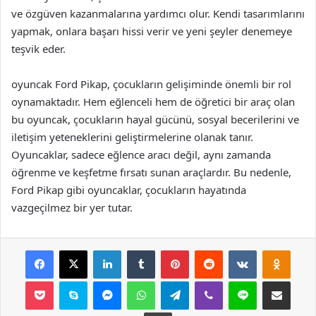
ve özgüven kazanmalarına yardımcı olur. Kendi tasarımlarını
yapmak, onlara başarı hissi verir ve yeni şeyler denemeye
teşvik eder.
oyuncak Ford Pikap, çocukların gelişiminde önemli bir rol
oynamaktadır. Hem eğlenceli hem de öğretici bir araç olan
bu oyuncak, çocukların hayal gücünü, sosyal becerilerini ve
iletişim yeteneklerini geliştirmelerine olanak tanır.
Oyuncaklar, sadece eğlence aracı değil, aynı zamanda
öğrenme ve keşfetme fırsatı sunan araçlardır. Bu nedenle,
Ford Pikap gibi oyuncaklar, çocukların hayatında
vazgeçilmez bir yer tutar.
Facebook
X
LinkedIn
Tumblr
Pinterest
Reddit
VKontakte
Odnok
Pocket
Skype
Messenger
WhatsApp
Telegram
Viber
Line
E-Posta ile payla
Yazdır