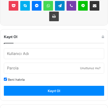
Pocket
Skype
Messenger
WhatsApp
Telegram
Viber
Line
E-Posta ile payla
Yazdır
Kayıt Ol
Unuttunuz mu?
Beni hatırla
Kayıt Ol