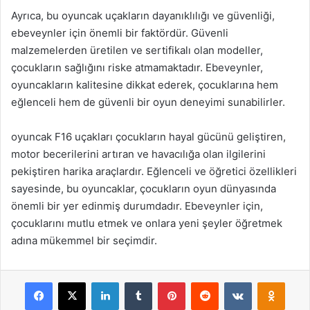
Ayrıca, bu oyuncak uçakların dayanıklılığı ve güvenliği,
ebeveynler için önemli bir faktördür. Güvenli
malzemelerden üretilen ve sertifikalı olan modeller,
çocukların sağlığını riske atmamaktadır. Ebeveynler,
oyuncakların kalitesine dikkat ederek, çocuklarına hem
eğlenceli hem de güvenli bir oyun deneyimi sunabilirler.
oyuncak F16 uçakları çocukların hayal gücünü geliştiren,
motor becerilerini artıran ve havacılığa olan ilgilerini
pekiştiren harika araçlardır. Eğlenceli ve öğretici özellikleri
sayesinde, bu oyuncaklar, çocukların oyun dünyasında
önemli bir yer edinmiş durumdadır. Ebeveynler için,
çocuklarını mutlu etmek ve onlara yeni şeyler öğretmek
adına mükemmel bir seçimdir.
Facebook
X
LinkedIn
Tumblr
Pinterest
Reddit
VKontakte
Odnok