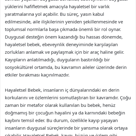
yüklerini hafifletmek amacıyla hayaletsel bir varlık
yaratmalarına yol açabilir. Bu süreç, yasın kabul
edilmesinde, aile ilişkilerinin yeniden şekillenmesinde ve
toplumsal normlarla başa çıkmada önemli bir rol oynar.
Duygusal desteğin önem kazandığı bu hassas dönemde,
hayaletsel bebek, ebeveynlik deneyiminde karşılaşılan
zorlukları anlamak ve paylaşmak için bir araç haline gelir.
Kayıpların anlatılmadığı, duyguların bastırıldığı bir
sosyokültürel ortamda, bu kavramın aileler üzerinde derin
etkiler bırakması kaçınılmazdır.
Hayaletsel Bebek, insanların iç dünyalarındaki en derin
korkularını ve özlemlerini somutlaştıran bir kavramdır. Çoğu
zaman bir metafor olarak kullanılan bu bebek, henüz
doğmamış bir çocuğun hayalini ya da karnındaki bebeğin
kaybını temsil eder. Bu durum, özellikle kayıp yaşayan
insanların duygusal süreçlerinde bir yansıma olarak ortaya
çıkabilir. Hayaletsel Bebek, kaygı, hüzün ve özlem gibi