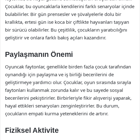
Çocuklar, bu oyuncaklarla kendilerini farklı senaryolar içinde
bulabilirler. Bir gün prensesler ve şövalyelerle dolu bir
krallıkta, ertesi gün ise koca bir çiftlikte hayvanları taşıyan
bir sürücü olabilirler. Bu çeşitlilik, çocukların yaratıcılığını
geliştirir ve onlara farklı bakış açıları kazandırır.
Paylaşmanın Önemi
Oyuncak faytonlar, genellikle birden fazla çocuk tarafından
oynandığı için paylaşma ve iş birliği becerilerini de
geliştirmeye yardımcı olur. Çocuklar, oyun sırasında sırayla
faytonları kullanmak zorunda kalır ve bu sayede sosyal
becerilerini pekiştirirler. Birbirleriyle fikir alışverişi yaparak,
hayal ettikleri senaryoları zenginleştirirler. Bu durum,
çocukların empati kurma yeteneklerini de artırır.
Fiziksel Aktivite