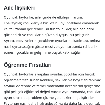
Aile İlişkileri
Oyuncak faytonlar, aile içinde de etkileşimi artırır.
Ebeveynler, çocuklarıyla birlikte bu oyuncaklarla oynayarak
kaliteli zaman geçirebilir. Bu tür etkinlikler, aile bağlarını
güçlendirir ve çocukların güven duygusunu pekiştirir.
Ayrıca, ebeveynlerin çocukların oyunlarına katılması, onlara
nasıl oynanacağını göstermesi ve oyun sırasında rehberlik
etmesi, çocukların gelişimine büyük katkı sağlar.
Öğrenme Fırsatları
Oyuncak faytonlarla yapılan oyunlar, çocuklar için birçok
öğrenme fırsatı sunar. Renkleri, şekilleri ve boyutları tanıma;
sayıları öğrenme ve temel matematik becerilerini geliştirme
gibi pek çok eğitimsel değeri vardır. Aynı zamanda, çocuklar
oyun sırasında problem çözme yeteneklerini geliştirirler.
Faytonun nasıl daha hızlı gideceği ya da daha fazla oyuncak