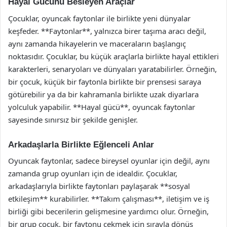
Hayal Gücünü Besleyen Araçlar
Çocuklar, oyuncak faytonlar ile birlikte yeni dünyalar
keşfeder. **Faytonlar**, yalnızca birer taşıma aracı değil,
aynı zamanda hikayelerin ve maceraların başlangıç
noktasıdır. Çocuklar, bu küçük araçlarla birlikte hayal ettikleri
karakterleri, senaryoları ve dünyaları yaratabilirler. Örneğin,
bir çocuk, küçük bir faytonla birlikte bir prensesi saraya
götürebilir ya da bir kahramanla birlikte uzak diyarlara
yolculuk yapabilir. **Hayal gücü**, oyuncak faytonlar
sayesinde sınırsız bir şekilde genişler.
Arkadaşlarla Birlikte Eğlenceli Anlar
Oyuncak faytonlar, sadece bireysel oyunlar için değil, aynı
zamanda grup oyunları için de idealdir. Çocuklar,
arkadaşlarıyla birlikte faytonları paylaşarak **sosyal
etkileşim** kurabilirler. **Takım çalışması**, iletişim ve iş
birliği gibi becerilerin gelişmesine yardımcı olur. Örneğin,
bir grup çocuk, bir faytonu çekmek için sırayla dönüş