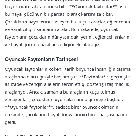
büyük maceralara dönüşebilir. **Oyuncak faytonlar**, işte
bu hayal gücünün bir parçası olarak karşımıza çıkar.
Çocukların hayallerini süsleyen bu küçük araçlar, eğlencenin
ve yaratıcılığın kapılarını aralar. Bu makalede, oyuncak
faytonların çocukların dünyasındaki yerini, eğlenceli anlarını
ve hayal gücünü nasıl beslediğini ele alacağız.
Oyuncak Faytonların Tarihçesi
Oyuncak faytonların kökeni, tarih boyunca insanlığın taşıma
araçlarına olan ilgisiyle başlamıştır. **Faytonlar**, geçmişte
asilzade ve zengin ailelerin tercih ettiği gösterişli taşımacılık
araçlarıydı. Ancak, zamanla bu araçların küçültülmüş
versiyonları, çocukların oyun alanlarına girmeye başladı.
**Oyuncak faytonlar**, sadece birer oyuncak olmanın
ötesinde, çocukların hayal dünyalarının birer parçası haline
geldi.