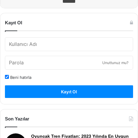
Kayıt Ol
Unuttunuz mu?
Beni hatırla
Kayıt Ol
Son Yazılar
Oyuncak Tren Fiyatları: 2023 Yılında En Uygun