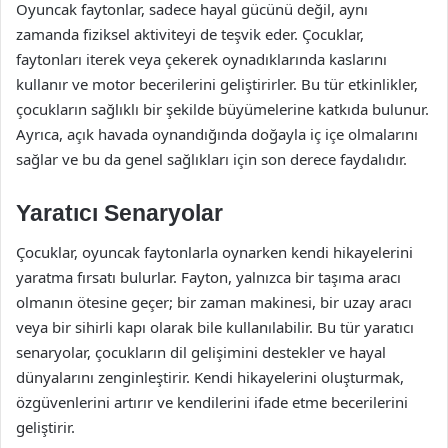
Oyuncak faytonlar, sadece hayal gücünü değil, aynı
zamanda fiziksel aktiviteyi de teşvik eder. Çocuklar,
faytonları iterek veya çekerek oynadıklarında kaslarını
kullanır ve motor becerilerini geliştirirler. Bu tür etkinlikler,
çocukların sağlıklı bir şekilde büyümelerine katkıda bulunur.
Ayrıca, açık havada oynandığında doğayla iç içe olmalarını
sağlar ve bu da genel sağlıkları için son derece faydalıdır.
Yaratıcı Senaryolar
Çocuklar, oyuncak faytonlarla oynarken kendi hikayelerini
yaratma fırsatı bulurlar. Fayton, yalnızca bir taşıma aracı
olmanın ötesine geçer; bir zaman makinesi, bir uzay aracı
veya bir sihirli kapı olarak bile kullanılabilir. Bu tür yaratıcı
senaryolar, çocukların dil gelişimini destekler ve hayal
dünyalarını zenginleştirir. Kendi hikayelerini oluşturmak,
özgüvenlerini artırır ve kendilerini ifade etme becerilerini
geliştirir.