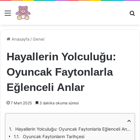
Menü
Ar
Anasayfa
/
Genel
Hayallerin Yolculuğu:
Oyuncak Faytonlarla
Eğlenceli Anlar
7 Mart 2025
3 dakika okuma süresi
Hayallerin Yolculuğu: Oyuncak Faytonlarla Eğlenceli Anlar
Oyuncak Faytonların Tarihçesi