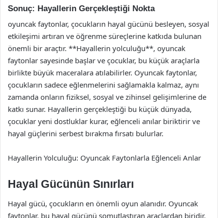
Sonuç: Hayallerin Gerçekleştiği Nokta
oyuncak faytonlar, çocukların hayal gücünü besleyen, sosyal
etkileşimi artıran ve öğrenme süreçlerine katkıda bulunan
önemli bir araçtır. **Hayallerin yolculuğu**, oyuncak
faytonlar sayesinde başlar ve çocuklar, bu küçük araçlarla
birlikte büyük maceralara atılabilirler. Oyuncak faytonlar,
çocukların sadece eğlenmelerini sağlamakla kalmaz, aynı
zamanda onların fiziksel, sosyal ve zihinsel gelişimlerine de
katkı sunar. Hayallerin gerçekleştiği bu küçük dünyada,
çocuklar yeni dostluklar kurar, eğlenceli anılar biriktirir ve
hayal güçlerini serbest bırakma fırsatı bulurlar.
Hayallerin Yolculuğu: Oyuncak Faytonlarla Eğlenceli Anlar
Hayal Gücünün Sınırları
Hayal gücü, çocukların en önemli oyun alanıdır. Oyuncak
faytonlar, bu hayal gücünü somutlaştıran araçlardan biridir.