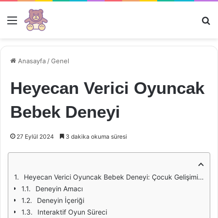
Menü
Ar
Anasayfa
/
Genel
Heyecan Verici Oyuncak
Bebek Deneyi
27 Eylül 2024
3 dakika okuma süresi
Heyecan Verici Oyuncak Bebek Deneyi: Çocuk Gelişiminde Yenilikçi Bir Yaklaşım
Deneyin Amacı
Deneyin İçeriği
Interaktif Oyun Süreci