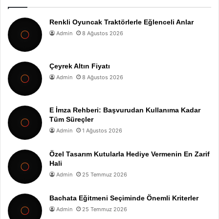
Renkli Oyuncak Traktörlerle Eğlenceli Anlar
Admin
8 Ağustos 2026
Çeyrek Altın Fiyatı
Admin
8 Ağustos 2026
E İmza Rehberi: Başvurudan Kullanıma Kadar
Tüm Süreçler
Admin
1 Ağustos 2026
Özel Tasarım Kutularla Hediye Vermenin En Zarif
Hali
Admin
25 Temmuz 2026
Bachata Eğitmeni Seçiminde Önemli Kriterler
Admin
25 Temmuz 2026