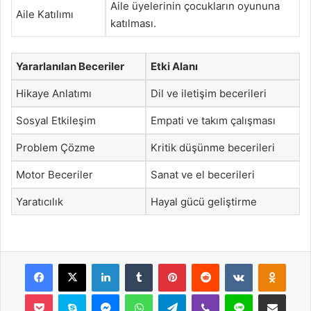
Aile üyelerinin çocukların oyununa
Aile Katılımı
katılması.
Yararlanılan Beceriler
Etki Alanı
Hikaye Anlatımı
Dil ve iletişim becerileri
Sosyal Etkileşim
Empati ve takım çalışması
Problem Çözme
Kritik düşünme becerileri
Motor Beceriler
Sanat ve el becerileri
Yaratıcılık
Hayal gücü geliştirme
Facebook
X
LinkedIn
Tumblr
Pinterest
Reddit
VKontakte
Odnok
Pocket
Skype
Messenger
WhatsApp
Telegram
Viber
Line
E-Posta ile payla