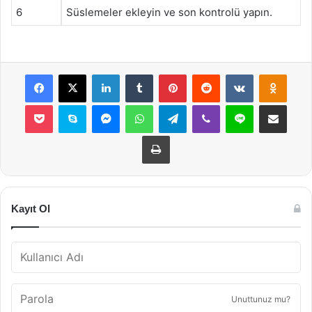
6
Süslemeler ekleyin ve son kontrolü yapın.
Facebook
X
LinkedIn
Tumblr
Pinterest
Reddit
VKontakte
Odnok
Pocket
Skype
Messenger
WhatsApp
Telegram
Viber
Line
E-Posta ile payla
Yazdır
Kayıt Ol
Unuttunuz mu?