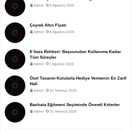
Admin
8 Ağustos 2026
Çeyrek Altın Fiyatı
Admin
8 Ağustos 2026
E İmza Rehberi: Başvurudan Kullanıma Kadar
Tüm Süreçler
Admin
1 Ağustos 2026
Özel Tasarım Kutularla Hediye Vermenin En Zarif
Hali
Admin
25 Temmuz 2026
Bachata Eğitmeni Seçiminde Önemli Kriterler
Admin
25 Temmuz 2026