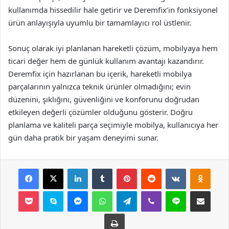
kullanımda hissedilir hale getirir ve Deremfix’in fonksiyonel
ürün anlayışıyla uyumlu bir tamamlayıcı rol üstlenir.
Sonuç olarak iyi planlanan hareketli çözüm, mobilyaya hem
ticari değer hem de günlük kullanım avantajı kazandırır.
Deremfix için hazırlanan bu içerik, hareketli mobilya
parçalarının yalnızca teknik ürünler olmadığını; evin
düzenini, şıklığını, güvenliğini ve konforunu doğrudan
etkileyen değerli çözümler olduğunu gösterir. Doğru
planlama ve kaliteli parça seçimiyle mobilya, kullanıcıya her
gün daha pratik bir yaşam deneyimi sunar.
Facebook
X
LinkedIn
Tumblr
Pinterest
Reddit
VKontakte
Odnok
Pocket
Skype
Messenger
WhatsApp
Telegram
Viber
Line
E-Posta ile payla
Yazdır