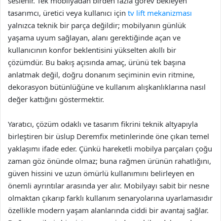
seslenir. Tek mobilyadan birden fazla görev bekleyen
tasarımcı, üretici veya kullanıcı için
tv lift mekanizması
yalnızca teknik bir parça değildir; mobilyanın günlük
yaşama uyum sağlayan, alanı gerektiğinde açan ve
kullanıcının konfor beklentisini yükselten akıllı bir
çözümdür. Bu bakış açısında amaç, ürünü tek başına
anlatmak değil, doğru donanım seçiminin evin ritmine,
dekorasyon bütünlüğüne ve kullanım alışkanlıklarına nasıl
değer kattığını göstermektir.
Yaratıcı, çözüm odaklı ve tasarım fikrini teknik altyapıyla
birleştiren bir üslup Deremfix metinlerinde öne çıkan temel
yaklaşımı ifade eder. Çünkü hareketli mobilya parçaları çoğu
zaman göz önünde olmaz; buna rağmen ürünün rahatlığını,
güven hissini ve uzun ömürlü kullanımını belirleyen en
önemli ayrıntılar arasında yer alır. Mobilyayı sabit bir nesne
olmaktan çıkarıp farklı kullanım senaryolarına uyarlamasıdır
özellikle modern yaşam alanlarında ciddi bir avantaj sağlar.