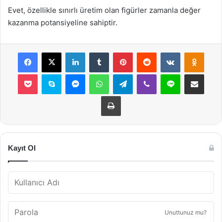
Evet, özellikle sınırlı üretim olan figürler zamanla değer
kazanma potansiyeline sahiptir.
Facebook
X
LinkedIn
Tumblr
Pinterest
Reddit
VKontakte
Odnok
Pocket
Skype
Messenger
WhatsApp
Telegram
Viber
Line
E-Posta ile payla
Yazdır
Kayıt Ol
Unuttunuz mu?