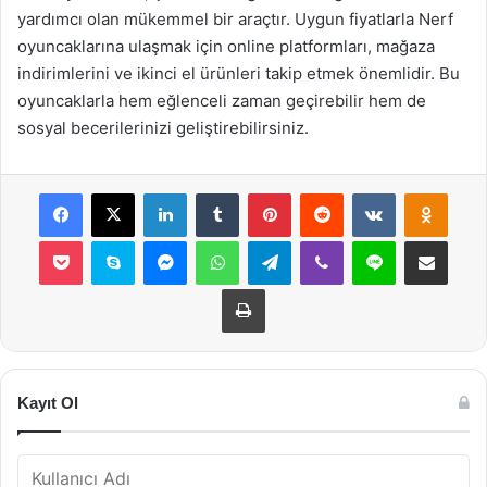
yardımcı olan mükemmel bir araçtır. Uygun fiyatlarla Nerf
oyuncaklarına ulaşmak için online platformları, mağaza
indirimlerini ve ikinci el ürünleri takip etmek önemlidir. Bu
oyuncaklarla hem eğlenceli zaman geçirebilir hem de
sosyal becerilerinizi geliştirebilirsiniz.
Facebook
X
LinkedIn
Tumblr
Pinterest
Reddit
VKontakte
Odnok
Pocket
Skype
Messenger
WhatsApp
Telegram
Viber
Line
E-Posta ile payla
Yazdır
Kayıt Ol