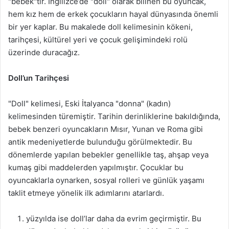
"bebek"tir. İngilizce’de "doll" olarak bilinen bu oyuncak,
hem kız hem de erkek çocukların hayal dünyasında önemli
bir yer kaplar. Bu makalede doll kelimesinin kökeni,
tarihçesi, kültürel yeri ve çocuk gelişimindeki rolü
üzerinde duracağız.
Doll’un Tarihçesi
"Doll" kelimesi, Eski İtalyanca "donna" (kadın)
kelimesinden türemiştir. Tarihin derinliklerine bakıldığında,
bebek benzeri oyuncakların Mısır, Yunan ve Roma gibi
antik medeniyetlerde bulunduğu görülmektedir. Bu
dönemlerde yapılan bebekler genellikle taş, ahşap veya
kumaş gibi maddelerden yapılmıştır. Çocuklar bu
oyuncaklarla oynarken, sosyal rolleri ve günlük yaşamı
taklit etmeye yönelik ilk adımlarını atarlardı.
yüzyılda ise doll’lar daha da evrim geçirmiştir. Bu