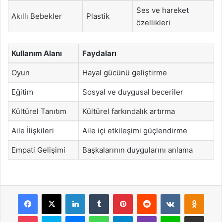
Ses ve hareket
Akıllı Bebekler
Plastik
özellikleri
Kullanım Alanı
Faydaları
Oyun
Hayal gücünü geliştirme
Eğitim
Sosyal ve duygusal beceriler
Kültürel Tanıtım
Kültürel farkındalık artırma
Aile İlişkileri
Aile içi etkileşimi güçlendirme
Empati Gelişimi
Başkalarının duygularını anlama
Facebook
X
LinkedIn
Tumblr
Pinterest
Reddit
VKontakte
Odnok
Pocket
Skype
Messenger
WhatsApp
Telegram
Viber
Line
E-Posta ile payla