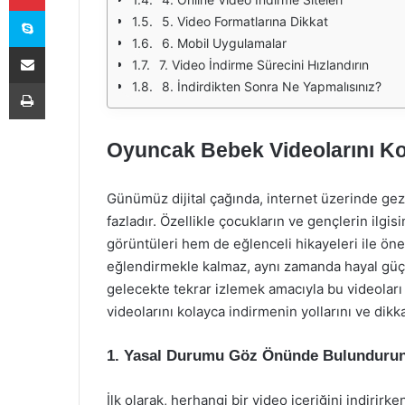
Skype
5. Video Formatlarına Dikkat
6. Mobil Uygulamalar
E-Posta ile paylaş
7. Video İndirme Sürecini Hızlandırın
Yazdır
8. İndirdikten Sonra Ne Yapmalısınız?
Oyuncak Bebek Videolarını Kol
Günümüz dijital çağında, internet üzerinde gezin
fazladır. Özellikle çocukların ve gençlerin ilg
görüntüleri hem de eğlenceli hikayeleri ile öne 
eğlendirmekle kalmaz, aynı zamanda hayal güçle
gelecekte tekrar izlemek amacıyla bu videoları 
videolarını kolayca indirmenin yollarını ve dikk
1. Yasal Durumu Göz Önünde Bulunduru
İlk olarak, herhangi bir video içeriğini indiri