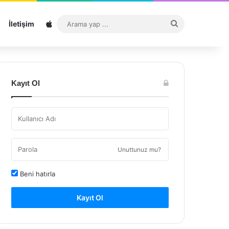
Sitemap
Arama
İletişim
yap
...
Kayıt Ol
Unuttunuz mu?
Beni hatırla
Kayıt Ol