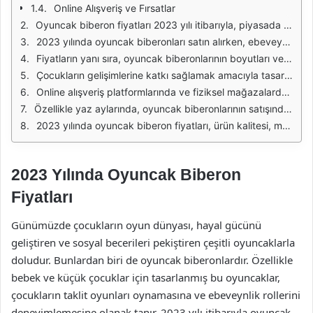
Online Alışveriş ve Fırsatlar
Oyuncak biberon fiyatları 2023 yılı itibarıyla, piyasada sunulan geniş ürün yelpazesi nedeniyle değişiklik göstermektedir. Bu yıl, oyuncak biberonların fiyatları birçok faktöre bağlı olarak artış göstermiştir. Özellikle markalar, malzeme kalitesi ve tasarım, fiyatları etkileyen başlıca unsurlardır. Kaliteli ve güvenilir markalar, genellikle daha yüksek fiyat aralıklarında yer almaktadır.
2023 yılında oyuncak biberonları satın alırken, ebeveynler genellikle güvenlik ve sağlık standartlarına uygun ürünleri tercih etmektedir. Bu nedenle, fiyatlar arasında belirgin farklar olabilmektedir. Örneğin, BPA içermeyen plastikten üretilmiş oyuncak biberonlar, daha yüksek fiyatlarla satılmaktadır. Ayrıca, el yapımı veya özel tasarımlı ürünler de fiyatlarını artıran diğer unsurlar arasında yer almaktadır.
Fiyatların yanı sıra, oyuncak biberonlarının boyutları ve fonksiyonları da çeşitlilik göstermektedir. Bazı modeller, gerçek biberonlara benzer şekilde tasarlanırken, bazıları daha eğlenceli ve renkli bir görünüm sunmaktadır. Bu da fiyat aralıklarını etkileyen önemli bir faktördür. Özellikle, interaktif özelliklere sahip oyuncak biberonlar, diğer modellere göre daha yüksek fiyatlarla satışa sunulmaktadır.
Çocukların gelişimlerine katkı sağlamak amacıyla tasarlanan oyuncak biberonlar, yalnızca eğlence amaçlı değil, aynı zamanda eğitimsel bir araç olarak da kullanılmaktadır. Bu nedenle, ebeveynler, çocuklarının gelişimlerini destekleyen ürünleri tercih ederken, fiyatların yanı sıra ürünün sunduğu faydaları da göz önünde bulundurmaktadır. Bu tür ürünlerin fiyatları genellikle standart modellerden daha yüksektir.
Online alışveriş platformlarında ve fiziksel mağazalarda oyuncak biberon fiyatları arasında önemli farklılıklar gözlemlenmektedir. İnternet üzerinden yapılan alışverişlerde, indirim dönemlerinde veya kampanya zamanlarında daha uygun fiyatlarla ürünler bulmak mümkündür. Bu nedenle, ebeveynlerin alışveriş yapmadan önce fiyatları karşılaştırmaları önerilmektedir.
Özellikle yaz aylarında, oyuncak biberonlarının satışında artış gözlemlenmektedir. Bu dönemde, çeşitli markalar yeni ürünlerini piyasaya sürerken, fiyatlar da bu talebe bağlı olarak değişmektedir. Yaz aylarında yapılan kampanyalar ve indirimler, ebeveynlerin bütçelerini korumalarına yardımcı olabilmektedir.
2023 yılında oyuncak biberon fiyatları, ürün kalitesi, markası, tasarımı ve fonksiyonlarına bağlı olarak geniş bir yelpazede değişiklik göstermektedir. Ebeveynlerin, çocukları için en uygun ve güvenilir oyuncak biberonu seçerken fiyatların yanı sıra ürün özelliklerini de dikkate almaları önemlidir.
2023 Yılında Oyuncak Biberon
Fiyatları
Günümüzde çocukların oyun dünyası, hayal gücünü
geliştiren ve sosyal becerileri pekiştiren çeşitli oyuncaklarla
doludur. Bunlardan biri de oyuncak biberonlardır. Özellikle
bebek ve küçük çocuklar için tasarlanmış bu oyuncaklar,
çocukların taklit oyunları oynamasına ve ebeveynlik rollerini
deneyimlemesine olanak tanır. 2023 yılı itibarıyla oyuncak