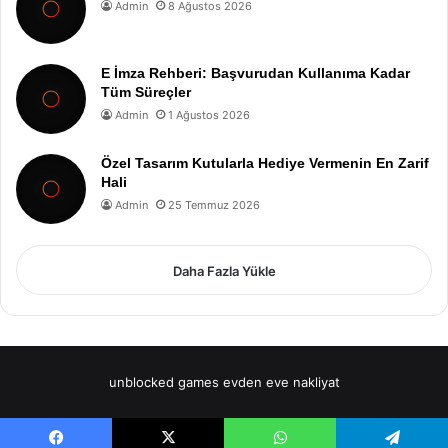
Admin
8 Ağustos 2026
E İmza Rehberi: Başvurudan Kullanıma Kadar
Tüm Süreçler
Admin
1 Ağustos 2026
Özel Tasarım Kutularla Hediye Vermenin En Zarif
Hali
Admin
25 Temmuz 2026
Daha Fazla Yükle
unblocked games
evden eve nakliyat