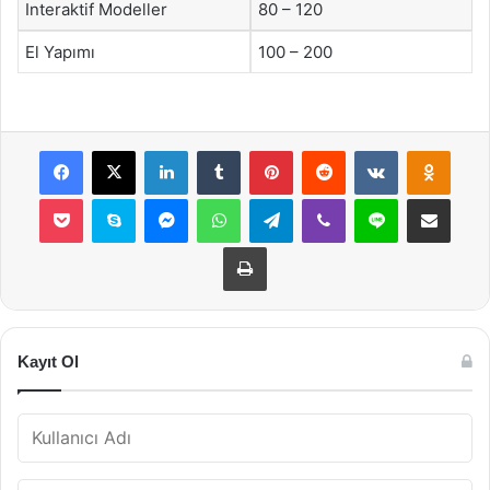
Interaktif Modeller
80 – 120
El Yapımı
100 – 200
Facebook
X
LinkedIn
Tumblr
Pinterest
Reddit
VKontakte
Odnok
Pocket
Skype
Messenger
WhatsApp
Telegram
Viber
Line
E-Posta ile payla
Yazdır
Kayıt Ol