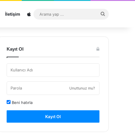
Sitemap
Arama
İletişim
yap
...
Kayıt Ol
Unuttunuz mu?
Beni hatırla
Kayıt Ol