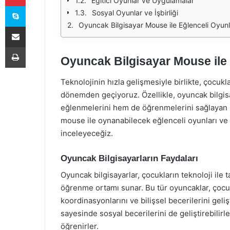
Eğitici Oyunlar ve Uygulamalar
Skype
Sosyal Oyunlar ve İşbirliği
Oyuncak Bilgisayar Mouse ile Eğlenceli Oyunl
E-Posta ile paylaş
Yazdır
Oyuncak Bilgisayar Mouse ile 
Teknolojinin hızla gelişmesiyle birlikte, çocukl
dönemden geçiyoruz. Özellikle, oyuncak bilgis
eğlenmelerini hem de öğrenmelerini sağlayan h
mouse ile oynanabilecek eğlenceli oyunları ve
inceleyeceğiz.
Oyuncak Bilgisayarların Faydaları
Oyuncak bilgisayarlar, çocukların teknoloji ile
öğrenme ortamı sunar. Bu tür oyuncaklar, çocu
koordinasyonlarını ve bilişsel becerilerini geli
sayesinde sosyal becerilerini de geliştirebilirle
öğrenirler.