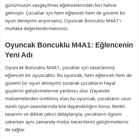
günümüzün vazgeçilmez eğlencelerinden biri haline
gelmiştir. Çocuklar için hem eğlenceli hem de güvenli bir
oyun deneyimi arıyorsanız, Oyuncak Boncuklu M4A1’ı
mutlaka değerlendirmelisiniz.
Oyuncak Boncuklu M4A1: Eğlencenin
Yeni Adı
Oyuncak Boncuklu M4A1, çocuklar için tasarlanmış
eğlenceli bir oyuncaktır. Bu oyuncak, hem eğlenceli hem de
güvenli bir oyun deneyimi sunarak çocukların hayal
güçlerini geliştirmelerine yardımcı olur. Dayanıklı
malzemelerden üretilmiş olan bu oyuncak, çocukların uzun
süreli oyun seanslarında bile dayanıklılığını korur. Renkli
tasarımı ve dikkat çekici detaylarıyla, çocukların ilgisini
çekerken aynı zamanda motor becerilerini geliştirmelerini
de sağlar.