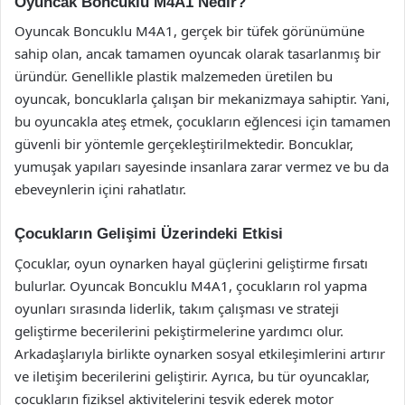
Oyuncak Boncuklu M4A1 Nedir?
Oyuncak Boncuklu M4A1, gerçek bir tüfek görünümüne
sahip olan, ancak tamamen oyuncak olarak tasarlanmış bir
üründür. Genellikle plastik malzemeden üretilen bu
oyuncak, boncuklarla çalışan bir mekanizmaya sahiptir. Yani,
bu oyuncakla ateş etmek, çocukların eğlencesi için tamamen
güvenli bir yöntemle gerçekleştirilmektedir. Boncuklar,
yumuşak yapıları sayesinde insanlara zarar vermez ve bu da
ebeveynlerin içini rahatlatır.
Çocukların Gelişimi Üzerindeki Etkisi
Çocuklar, oyun oynarken hayal güçlerini geliştirme fırsatı
bulurlar. Oyuncak Boncuklu M4A1, çocukların rol yapma
oyunları sırasında liderlik, takım çalışması ve strateji
geliştirme becerilerini pekiştirmelerine yardımcı olur.
Arkadaşlarıyla birlikte oynarken sosyal etkileşimlerini artırır
ve iletişim becerilerini geliştirir. Ayrıca, bu tür oyuncaklar,
çocukların fiziksel aktivitelerini teşvik ederek motor