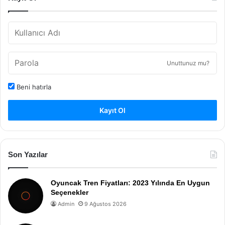
Unuttunuz mu?
Beni hatırla
Kayıt Ol
Son Yazılar
Oyuncak Tren Fiyatları: 2023 Yılında En Uygun
Seçenekler
Admin
9 Ağustos 2026