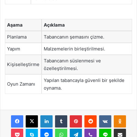
Aşama
Açıklama
Planlama
Tabancanın şemasını çizme.
Yapım
Malzemelerin birleştirilmesi.
Tabancanın süslenmesi ve
Kişiselleştirme
özelleştirilmesi.
Yapılan tabancayla güvenli bir şekilde
Oyun Zamanı
oynama.
Facebook
X
LinkedIn
Tumblr
Pinterest
Reddit
VKontakte
Odnok
Pocket
Skype
Messenger
WhatsApp
Telegram
Viber
Line
E-Posta ile payla