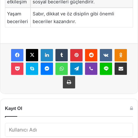
etkileşim
sosyal becerileri güçlendirir.
Yaşam
Sabır, dikkat ve öz disiplin gibi önemli
becerileri
beceriler kazandırır.
Facebook
X
LinkedIn
Tumblr
Pinterest
Reddit
VKontakte
Odnok
Pocket
Skype
Messenger
WhatsApp
Telegram
Viber
Line
E-Posta ile payla
Yazdır
Kayıt Ol