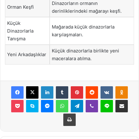
Dinazorların ormanın
Orman Keşfi
derinliklerindeki mağarayı keşfi.
Küçük
Mağarada küçük dinazorlarla
Dinazorlarla
karşılaşmaları.
Tanışma
Küçük dinazorlarla birlikte yeni
Yeni Arkadaşlıklar
maceralara atılma.
Facebook
X
LinkedIn
Tumblr
Pinterest
Reddit
VKontakte
Odnok
Pocket
Skype
Messenger
WhatsApp
Telegram
Viber
Line
E-Posta ile payla
Yazdır