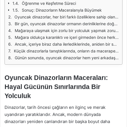
Öğrenme ve Keşfetme Süreci
Sonuç: Dinazorların Maceralarıyla Büyümek
Oyuncak dinazorlar, her biri farklı özelliklere sahip olan dört arkadaşla birlikte maceralarına devam ediyordu. T-Rex, güçlü ve cesur bir liderdi; Triceratops, strateji geliştirmeyi seven bir düşünürdü; Velociraptor, hızlı ve çevik bir avcıydı; Pterodactyl ise her zaman yukarıdan bakmayı seven bir gözlemciydi. Bu dörtlü, her gün yeni bir macera için heyecanla hazırlık yapıyordu.
Bir gün, oyuncak dinazorlar ormanın derinliklerine doğru bir keşfe çıkmaya karar verdiler. Ormanın içinde gizemli bir mağara olduğunu duymuşlardı ve bu mağarayı keşfetmek istiyorlardı. T-Rex, ekibin lideri olarak, her birinin güvenliğini sağlamak için dikkatli olmaları gerektiğini vurguladı. Triceratops, yol boyunca karşılaşabilecekleri tehlikeleri düşünerek bir plan geliştirdi.
Mağaraya ulaşmak için zorlu bir yolculuk yapmak zorunda kaldılar. Velociraptor, çevikliği sayesinde engelleri daha kolay aşarken, Pterodactyl, yüksekten bakarak tehlikeleri önceden görüyordu. T-Rex, grubun önünde yürüyerek liderlik ediyor, Triceratops ise her durakta durup stratejik düşüncelerini paylaşıyordu. Uzun bir yürüyüşün ardından sonunda mağaranın girişine ulaştılar.
Mağara oldukça karanlıktı ve içeri girmeden önce herkesin birer fener alması gerektiğine karar verdiler. İçi sürprizlerle dolu olan mağaraya adım attıklarında, duvarlarda eski resimlerin olduğunu fark ettiler. Bu resimler, dinazorların geçmişteki yaşamlarını anlatıyordu. Triceratops, resimleri inceleyerek, eski dinazorların yaşam tarzları hakkında bilgi edinmeye başladı.
Ancak, içeriye biraz daha ilerlediklerinde, aniden bir ses duydular. Velociraptor hemen dikkat kesildi ve sesin kaynağını bulmaya çalıştı. T-Rex, sesin tehlikeli bir yaratık olabileceğinden endişeliydi. Ekibin güvenliği için herkesin dikkatli olması gerektiğini hatırlattı. Pterodactyl, yukarıdan bakarak sesin geldiği yeri taradı ve bir grup küçük dinazorun oyun oynadığını fark etti.
Küçük dinazorlarla tanıştıklarında, onların da maceraperest ruhları olduğunu öğrendiler. Oyuncak dinazorlar, küçük dinazorlarla birlikte yeni keşifler yapmaya karar verdiler. Herkes bir araya geldiğinde, karşılaştıkları zorlukları daha kolay aşabileceklerini anladılar. Birlikte eğlenerek ve yeni şeyler öğrenerek daha büyük bir maceraya atıldılar.
Günün sonunda, oyuncak dinazorlar hem yeni arkadaşlar edinmiş hem de unutulmaz bir macera yaşamış oldular. Ormanın derinliklerinde geçirdikleri bu zaman, arkadaşlıklarını pekiştirdi ve birlikte daha fazla macera yaşama isteği uyandırdı. Bir sonraki keşiflerinde, daha büyük hedefler belirlemeye karar verdiler ve yeni serüvenler için planlar yapmaya başladılar.
Oyuncak Dinazorların Maceraları:
Hayal Gücünün Sınırlarında Bir
Yolculuk
Dinazorlar, tarih öncesi çağların en ilginç ve merak
uyandıran yaratıklarıdır. Ancak, modern dünyada
dinazorları yeniden canlandıran bir başka boyut daha