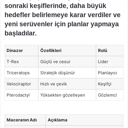
sonraki keşiflerinde, daha büyük
hedefler belirlemeye karar verdiler ve
yeni serüvenler için planlar yapmaya
başladılar.
Dinazor
Özellikleri
Rolü
T-Rex
Güçlü ve cesur
Lider
Triceratops
Stratejik düşünür
Planlayıcı
Velociraptor
Hızlı ve çevik
Keşifçi
Pterodactyl
Yüksekten gözetleyen
Gözlemci
Maceranın Adı
Açıklama