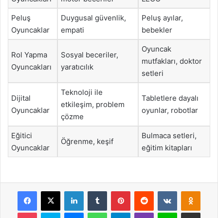
Peluş
Duygusal güvenlik,
Peluş ayılar,
Oyuncaklar
empati
bebekler
Oyuncak
Rol Yapma
Sosyal beceriler,
mutfakları, doktor
Oyuncakları
yaratıcılık
setleri
Teknoloji ile
Dijital
Tabletlere dayalı
etkileşim, problem
Oyuncaklar
oyunlar, robotlar
çözme
Eğitici
Bulmaca setleri,
Öğrenme, keşif
Oyuncaklar
eğitim kitapları
Facebook
X
LinkedIn
Tumblr
Pinterest
Reddit
VKontakte
Odnok
Pocket
Skype
Messenger
WhatsApp
Telegram
Viber
Line
E-Posta ile payla