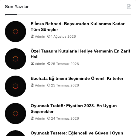
Son Yazılar
E İmza Rehberi: Başvurudan Kullanıma Kadar
Tüm Süreçler
Admin
1 Ağustos 2026
Özel Tasarım Kutularla Hediye Vermenin En Zarif
Hali
Admin
25 Temmuz 2026
Bachata Eğitmeni Seçiminde Önemli Kriterler
Admin
25 Temmuz 2026
Oyuncak Traktör Fiyatları 2023: En Uygun
Seçenekler
Admin
24 Temmuz 2026
Oyuncak Testere: Eğlenceli ve Güvenli Oyun