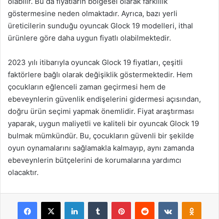
olabilir. Bu da fiyatların bölgesel olarak farklılık
göstermesine neden olmaktadır. Ayrıca, bazı yerli
üreticilerin sunduğu oyuncak Glock 19 modelleri, ithal
ürünlere göre daha uygun fiyatlı olabilmektedir.
2023 yılı itibarıyla oyuncak Glock 19 fiyatları, çeşitli
faktörlere bağlı olarak değişiklik göstermektedir. Hem
çocukların eğlenceli zaman geçirmesi hem de
ebeveynlerin güvenlik endişelerini gidermesi açısından,
doğru ürün seçimi yapmak önemlidir. Fiyat araştırması
yaparak, uygun maliyetli ve kaliteli bir oyuncak Glock 19
bulmak mümkündür. Bu, çocukların güvenli bir şekilde
oyun oynamalarını sağlamakla kalmayıp, aynı zamanda
ebeveynlerin bütçelerini de korumalarına yardımcı
olacaktır.
Facebook
X
LinkedIn
Tumblr
Pinterest
Reddit
VKontakte
Odnok