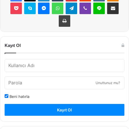
Pocket
Skype
Messenger
WhatsApp
Telegram
Viber
Line
E-Posta ile payla
Yazdır
Kayıt Ol
Unuttunuz mu?
Beni hatırla
Kayıt Ol