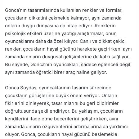
Gonca’nın tasarımlarında kullanılan renkler ve formlar,
çocukların dikkatini çekmekle kalmıyor, aynı zamanda
onların duygu dünyasına da hitap ediyor. Renklerin
psikolojik etkileri üzerine yaptığı araştırmalar, onun
oyuncaklarını daha da özel kılıyor. Canlı ve dikkat çekici
renkler, çocukların hayal gücünü harekete geçirirken, aynı
zamanda onların duygusal gelişimlerine de katkı sağlıyor.
Bu sayede, Gonca’nın oyuncakları, sadece eğlenceli değil,
aynı zamanda öğretici birer araç haline geliyor.
Gonca Soydaş, oyuncaklarının tasarım sürecinde
çocukların görüşlerine büyük önem veriyor. Onların
fikirlerini dinleyerek, tasarımlarını bu geri bildirimler
doğrultusunda şekillendiriyor. Bu yaklaşım, çocukların
kendilerini ifade etme becerilerini geliştirirken, aynı
zamanda onların özgüvenlerini artırmalarına da yardımcı
oluyor. Gonca, çocukların hayal gücünü beslemekle