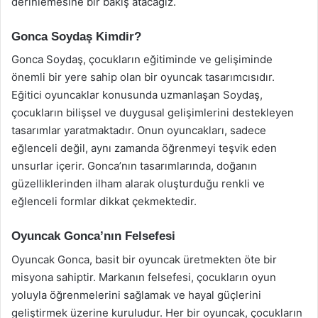
derinlemesine bir bakış atacağız.
Gonca Soydaş Kimdir?
Gonca Soydaş, çocukların eğitiminde ve gelişiminde
önemli bir yere sahip olan bir oyuncak tasarımcısıdır.
Eğitici oyuncaklar konusunda uzmanlaşan Soydaş,
çocukların bilişsel ve duygusal gelişimlerini destekleyen
tasarımlar yaratmaktadır. Onun oyuncakları, sadece
eğlenceli değil, aynı zamanda öğrenmeyi teşvik eden
unsurlar içerir. Gonca’nın tasarımlarında, doğanın
güzelliklerinden ilham alarak oluşturduğu renkli ve
eğlenceli formlar dikkat çekmektedir.
Oyuncak Gonca’nın Felsefesi
Oyuncak Gonca, basit bir oyuncak üretmekten öte bir
misyona sahiptir. Markanın felsefesi, çocukların oyun
yoluyla öğrenmelerini sağlamak ve hayal güçlerini
geliştirmek üzerine kuruludur. Her bir oyuncak, çocukların