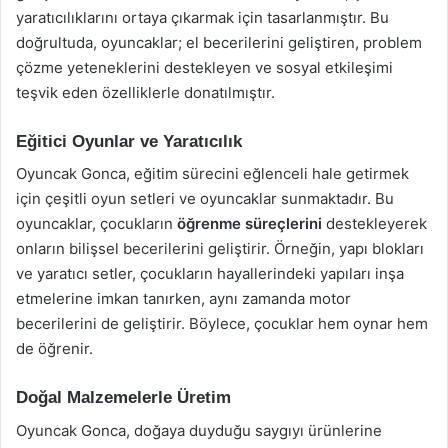
yaratıcılıklarını ortaya çıkarmak için tasarlanmıştır. Bu
doğrultuda, oyuncaklar; el becerilerini geliştiren, problem
çözme yeteneklerini destekleyen ve sosyal etkileşimi
teşvik eden özelliklerle donatılmıştır.
Eğitici Oyunlar ve Yaratıcılık
Oyuncak Gonca, eğitim sürecini eğlenceli hale getirmek
için çeşitli oyun setleri ve oyuncaklar sunmaktadır. Bu
oyuncaklar, çocukların
öğrenme süreçlerini
destekleyerek
onların bilişsel becerilerini geliştirir. Örneğin, yapı blokları
ve yaratıcı setler, çocukların hayallerindeki yapıları inşa
etmelerine imkan tanırken, aynı zamanda motor
becerilerini de geliştirir. Böylece, çocuklar hem oynar hem
de öğrenir.
Doğal Malzemelerle Üretim
Oyuncak Gonca, doğaya duyduğu saygıyı ürünlerine