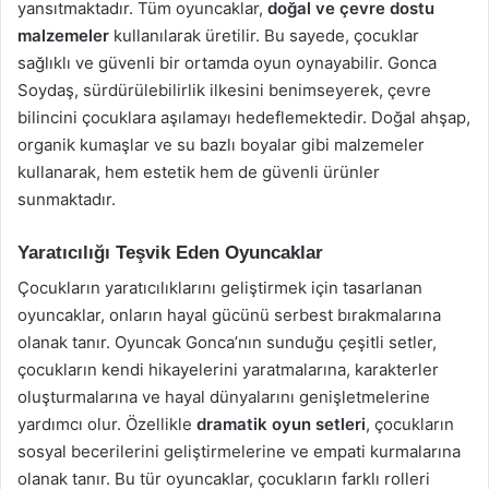
yansıtmaktadır. Tüm oyuncaklar,
doğal ve çevre dostu
malzemeler
kullanılarak üretilir. Bu sayede, çocuklar
sağlıklı ve güvenli bir ortamda oyun oynayabilir. Gonca
Soydaş, sürdürülebilirlik ilkesini benimseyerek, çevre
bilincini çocuklara aşılamayı hedeflemektedir. Doğal ahşap,
organik kumaşlar ve su bazlı boyalar gibi malzemeler
kullanarak, hem estetik hem de güvenli ürünler
sunmaktadır.
Yaratıcılığı Teşvik Eden Oyuncaklar
Çocukların yaratıcılıklarını geliştirmek için tasarlanan
oyuncaklar, onların hayal gücünü serbest bırakmalarına
olanak tanır. Oyuncak Gonca’nın sunduğu çeşitli setler,
çocukların kendi hikayelerini yaratmalarına, karakterler
oluşturmalarına ve hayal dünyalarını genişletmelerine
yardımcı olur. Özellikle
dramatik oyun setleri
, çocukların
sosyal becerilerini geliştirmelerine ve empati kurmalarına
olanak tanır. Bu tür oyuncaklar, çocukların farklı rolleri