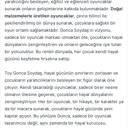
yaratıcılığını besleyen, eğitici ve eğlenceli oyuncaklar
sunarak onların gelişimlerine katkıda bulunmaktadır.
Doğal
malzemelerle üretilen oyuncaklar
, çevre bilinci ile
şekillendirilmiş bir dünya sunarak, çocuklara sağlıklı bir
oyun ortamı sağlamaktadır. Gonca Soydaş’ın vizyonu,
sadece bir oyuncak markası olmaktan öte, çocukların hayal
dünyalarını zenginleştiren ve onların geleceğine ışık tutan
bir yolculuktur. Bu renkli dünyada, her çocuk kendi hayal
gücünü keşfetme fırsatına sahip.
Toy Gonca Soydaş, hayal gücünün sınırlarını zorlayan ve
çocukların yaratıcılıklarını besleyen bir figür olarak öne
çıkıyor. Kendi tasarladığı oyuncaklar, sadece birer nesne
olmanın ötesine geçerek, çocukların hayal dünyalarını
zenginleştiriyor. Her bir oyuncak, bir hikaye, bir karakter ya
da bir macera sunarak, çocukların hayal gücünde yeni
kapılar açıyor. Bu yönüyle Gonca, sadece bir oyuncak
tasarımcısı değil, aynı zamanda bir hayal kurucusu.