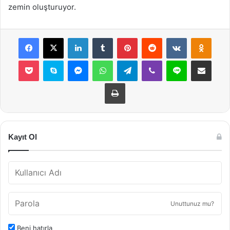
zemin oluşturuyor.
Facebook
X
LinkedIn
Tumblr
Pinterest
Reddit
VKontakte
Odnok
Pocket
Skype
Messenger
WhatsApp
Telegram
Viber
Line
E-Posta ile payla
Yazdır
Kayıt Ol
Unuttunuz mu?
Beni hatırla