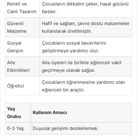
Renkli ve
Çocukların dikkatini çeker, hayal gücünü
Canlı Tasarım
besler.
Güvenli
Hafif ve sağlam, çevre dostu malzemeler
Malzeme
kullanılarak üretilmiştir.
Sosyal
Çocukların sosyal becerilerini
Gelişim
geliştirmeye yardımcı olur.
Aile
Aile üyeleri ile birlikte eğlenceli vakit
Etkinlikleri
geçirmeye olanak sağlar.
Çocukların öğrenmesine yardımcı olan
Öğretici
eğlenceli bir araçtır.
Yaş
Kullanım Amacı
Grubu
0-3 Yaş
Duyusal gelişimi desteklemek.