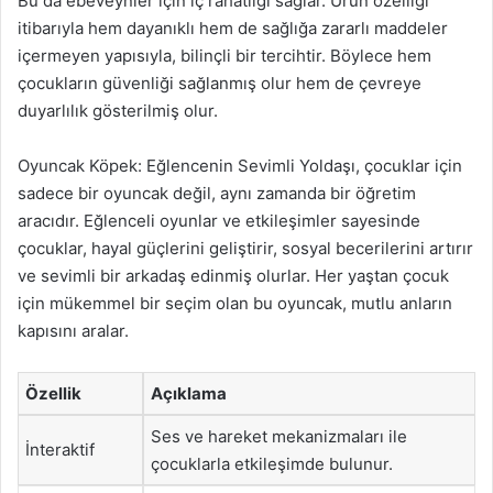
Bu da ebeveynler için iç rahatlığı sağlar. Ürün özelliği
itibarıyla hem dayanıklı hem de sağlığa zararlı maddeler
içermeyen yapısıyla, bilinçli bir tercihtir. Böylece hem
çocukların güvenliği sağlanmış olur hem de çevreye
duyarlılık gösterilmiş olur.
Oyuncak Köpek: Eğlencenin Sevimli Yoldaşı, çocuklar için
sadece bir oyuncak değil, aynı zamanda bir öğretim
aracıdır. Eğlenceli oyunlar ve etkileşimler sayesinde
çocuklar, hayal güçlerini geliştirir, sosyal becerilerini artırır
ve sevimli bir arkadaş edinmiş olurlar. Her yaştan çocuk
için mükemmel bir seçim olan bu oyuncak, mutlu anların
kapısını aralar.
Özellik
Açıklama
Ses ve hareket mekanizmaları ile
İnteraktif
çocuklarla etkileşimde bulunur.