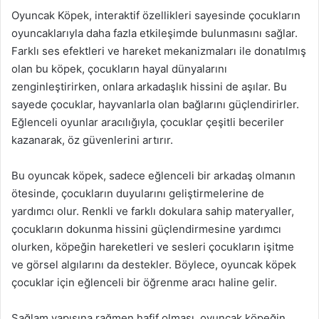
Oyuncak Köpek, interaktif özellikleri sayesinde çocukların
oyuncaklarıyla daha fazla etkileşimde bulunmasını sağlar.
Farklı ses efektleri ve hareket mekanizmaları ile donatılmış
olan bu köpek, çocukların hayal dünyalarını
zenginleştirirken, onlara arkadaşlık hissini de aşılar. Bu
sayede çocuklar, hayvanlarla olan bağlarını güçlendirirler.
Eğlenceli oyunlar aracılığıyla, çocuklar çeşitli beceriler
kazanarak, öz güvenlerini artırır.
Bu oyuncak köpek, sadece eğlenceli bir arkadaş olmanın
ötesinde, çocukların duyularını geliştirmelerine de
yardımcı olur. Renkli ve farklı dokulara sahip materyaller,
çocukların dokunma hissini güçlendirmesine yardımcı
olurken, köpeğin hareketleri ve sesleri çocukların işitme
ve görsel algılarını da destekler. Böylece, oyuncak köpek
çocuklar için eğlenceli bir öğrenme aracı haline gelir.
Sağlam yapısına rağmen hafif olması, oyuncak köpeğin