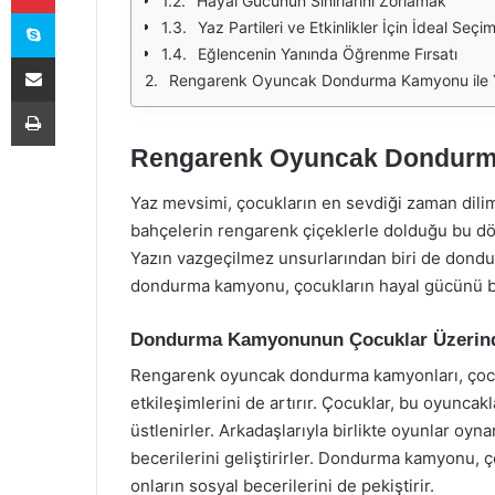
Hayal Gücünün Sınırlarını Zorlamak
Skype
Yaz Partileri ve Etkinlikler İçin İdeal Seçi
Eğlencenin Yanında Öğrenme Fırsatı
E-Posta ile paylaş
Rengarenk Oyuncak Dondurma Kamyonu ile Y
Yazdır
Rengarenk Oyuncak Dondurma
Yaz mevsimi, çocukların en sevdiği zaman diliml
bahçelerin rengarenk çiçeklerle dolduğu bu dö
Yazın vazgeçilmez unsurlarından biri de dondu
dondurma kamyonu, çocukların hayal gücünü be
Dondurma Kamyonunun Çocuklar Üzerinde
Rengarenk oyuncak dondurma kamyonları, çocukl
etkileşimlerini de artırır. Çocuklar, bu oyunc
üstlenirler. Arkadaşlarıyla birlikte oyunlar oyn
becerilerini geliştirirler. Dondurma kamyonu,
onların sosyal becerilerini de pekiştirir.