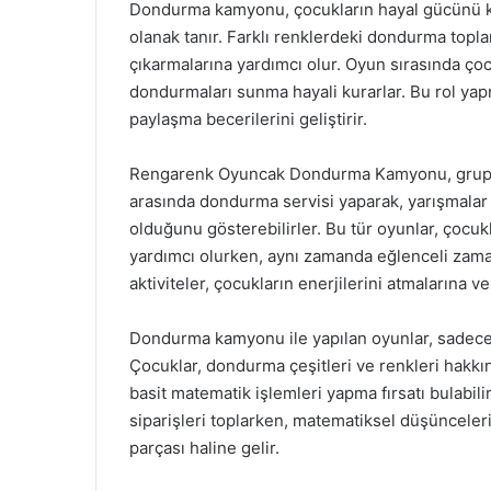
Dondurma kamyonu, çocukların hayal gücünü k
olanak tanır. Farklı renklerdeki dondurma topları
çıkarmalarına yardımcı olur. Oyun sırasında çoc
dondurmaları sunma hayali kurarlar. Bu rol yapm
paylaşma becerilerini geliştirir.
Rengarenk Oyuncak Dondurma Kamyonu, grup oy
arasında dondurma servisi yaparak, yarışmalar 
olduğunu gösterebilirler. Bu tür oyunlar, çocukl
yardımcı olurken, aynı zamanda eğlenceli zaman
aktiviteler, çocukların enerjilerini atmalarına ve
Dondurma kamyonu ile yapılan oyunlar, sadece e
Çocuklar, dondurma çeşitleri ve renkleri hakkınd
basit matematik işlemleri yapma fırsatı bulabil
siparişleri toplarken, matematiksel düşünceleri
parçası haline gelir.