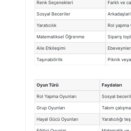
Renk Seçenekleri
Farklı ve c
Sosyal Beceriler
Arkadaşlar
Yaratıcılık
Rol yapma 
Matematiksel Öğrenme
Sipariş to
Aile Etkileşimi
Ebeveynler 
Taşınabilirlik
Piknik veya
Oyun Türü
Faydaları
Rol Yapma Oyunları
Sosyal beceril
Grup Oyunları
Takım çalışmas
Hayal Gücü Oyunları
Yaratıcılığı te
Eğitici Oyunlar
Matematik ve s