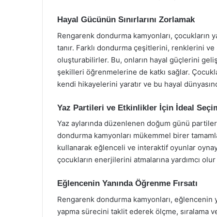
Hayal Gücünün Sınırlarını Zorlamak
Rengarenk dondurma kamyonları, çocukların yara
tanır. Farklı dondurma çeşitlerini, renklerini
oluşturabilirler. Bu, onların hayal güçlerini ge
şekilleri öğrenmelerine de katkı sağlar. Çocuk
kendi hikayelerini yaratır ve bu hayal dünyasın
Yaz Partileri ve Etkinlikler İçin İdeal Seçi
Yaz aylarında düzenlenen doğum günü partileri
dondurma kamyonları mükemmel birer tamamlayıc
kullanarak eğlenceli ve interaktif oyunlar oyn
çocukların enerjilerini atmalarına yardımcı olur
Eğlencenin Yanında Öğrenme Fırsatı
Rengarenk dondurma kamyonları, eğlencenin ya
yapma sürecini taklit ederek ölçme, sıralama v