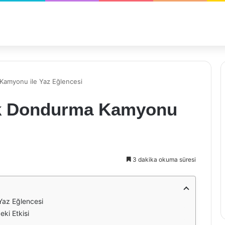
amyonu ile Yaz Eğlencesi
k Dondurma Kamyonu
3 dakika okuma süresi
az Eğlencesi
ki Etkisi