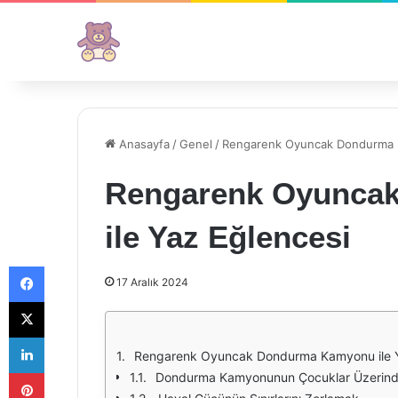
Anasayfa
/
Genel
/
Rengarenk Oyuncak Dondurma K
Rengarenk Oyunca
ile Yaz Eğlencesi
Facebook
17 Aralık 2024
X
LinkedIn
Rengarenk Oyuncak Dondurma Kamyonu ile Y
Pinterest
Dondurma Kamyonunun Çocuklar Üzerinde