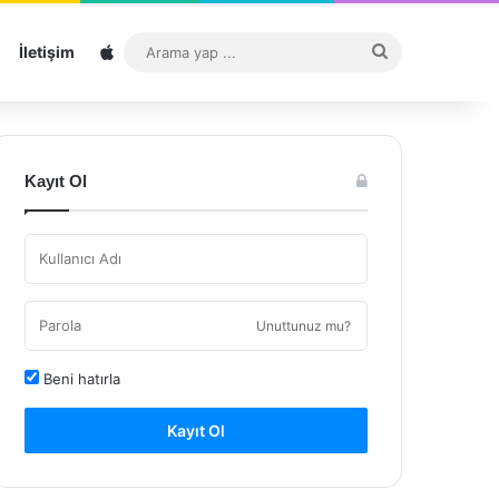
Sitemap
Arama
İletişim
yap
...
Kayıt Ol
Unuttunuz mu?
Beni hatırla
Kayıt Ol