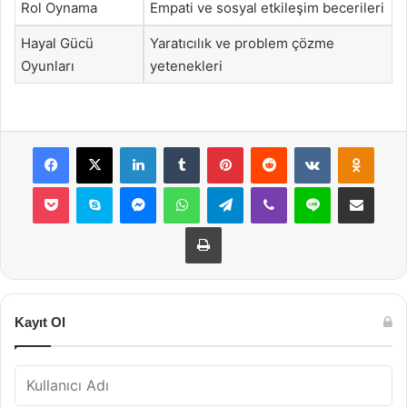
Rol Oynama
Empati ve sosyal etkileşim becerileri
Hayal Gücü
Yaratıcılık ve problem çözme
Oyunları
yetenekleri
Facebook
X
LinkedIn
Tumblr
Pinterest
Reddit
VKontakte
Odnok
Pocket
Skype
Messenger
WhatsApp
Telegram
Viber
Line
E-Posta ile payla
Yazdır
Kayıt Ol