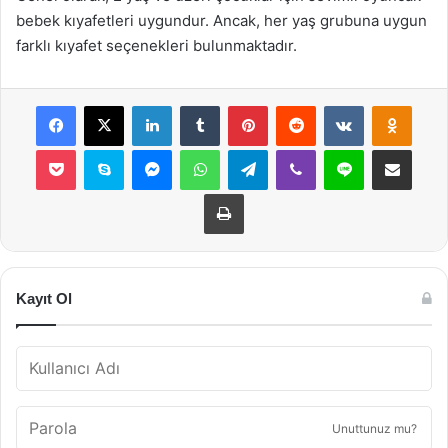
bebek kıyafetleri uygundur. Ancak, her yaş grubuna uygun
farklı kıyafet seçenekleri bulunmaktadır.
Facebook
X
LinkedIn
Tumblr
Pinterest
Reddit
VKontakte
Odnok
Pocket
Skype
Messenger
WhatsApp
Telegram
Viber
Line
E-Posta ile payla
Yazdır
Kayıt Ol
Unuttunuz mu?