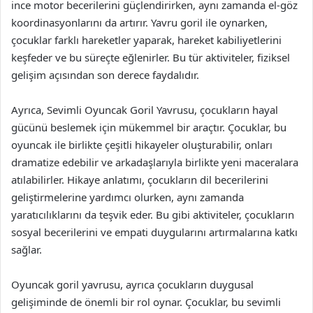
ince motor becerilerini güçlendirirken, aynı zamanda el-göz
koordinasyonlarını da artırır. Yavru goril ile oynarken,
çocuklar farklı hareketler yaparak, hareket kabiliyetlerini
keşfeder ve bu süreçte eğlenirler. Bu tür aktiviteler, fiziksel
gelişim açısından son derece faydalıdır.
Ayrıca, Sevimli Oyuncak Goril Yavrusu, çocukların hayal
gücünü beslemek için mükemmel bir araçtır. Çocuklar, bu
oyuncak ile birlikte çeşitli hikayeler oluşturabilir, onları
dramatize edebilir ve arkadaşlarıyla birlikte yeni maceralara
atılabilirler. Hikaye anlatımı, çocukların dil becerilerini
geliştirmelerine yardımcı olurken, aynı zamanda
yaratıcılıklarını da teşvik eder. Bu gibi aktiviteler, çocukların
sosyal becerilerini ve empati duygularını artırmalarına katkı
sağlar.
Oyuncak goril yavrusu, ayrıca çocukların duygusal
gelişiminde de önemli bir rol oynar. Çocuklar, bu sevimli