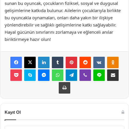
sunan bu oyuncak, çocukların fiziksel, sosyal ve duygusal
gelişimlerine katkıda bulunur. Ailelerin çocuklarıyla birlikte
bu oyuncakla oynamaları, onları daha yakın bir ilişkiye
yönlendirebilir ve sağlıklı gelişimlerine katkı sağlayabilir.
Hayal gücünün sınırlarını zorlamaya ve eğlenceli anılar
biriktirmeye hazır olun!
Facebook
X
LinkedIn
Tumblr
Pinterest
Reddit
VKontakte
Odnok
Pocket
Skype
Messenger
WhatsApp
Telegram
Viber
Line
E-Posta ile payla
Yazdır
Kayıt Ol