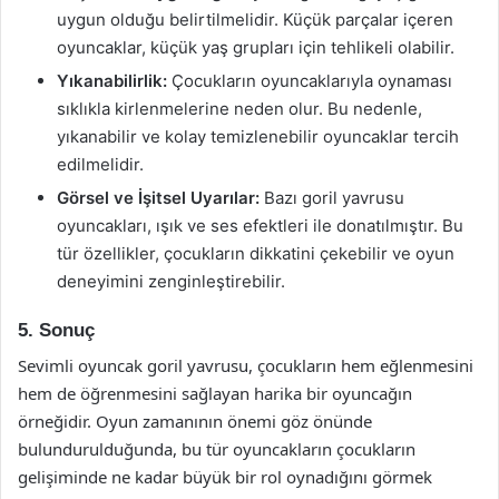
uygun olduğu belirtilmelidir. Küçük parçalar içeren
oyuncaklar, küçük yaş grupları için tehlikeli olabilir.
Yıkanabilirlik:
Çocukların oyuncaklarıyla oynaması
sıklıkla kirlenmelerine neden olur. Bu nedenle,
yıkanabilir ve kolay temizlenebilir oyuncaklar tercih
edilmelidir.
Görsel ve İşitsel Uyarılar:
Bazı goril yavrusu
oyuncakları, ışık ve ses efektleri ile donatılmıştır. Bu
tür özellikler, çocukların dikkatini çekebilir ve oyun
deneyimini zenginleştirebilir.
5. Sonuç
Sevimli oyuncak goril yavrusu, çocukların hem eğlenmesini
hem de öğrenmesini sağlayan harika bir oyuncağın
örneğidir. Oyun zamanının önemi göz önünde
bulundurulduğunda, bu tür oyuncakların çocukların
gelişiminde ne kadar büyük bir rol oynadığını görmek