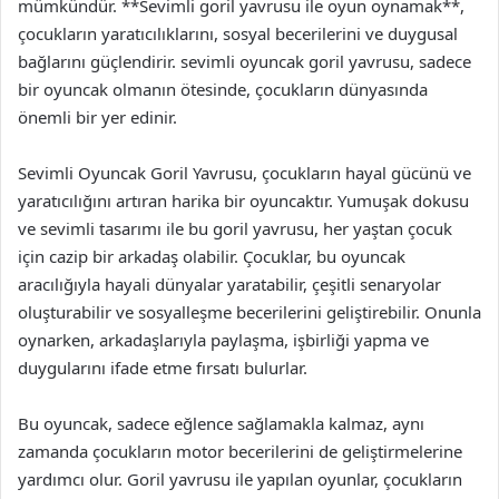
mümkündür. **Sevimli goril yavrusu ile oyun oynamak**,
çocukların yaratıcılıklarını, sosyal becerilerini ve duygusal
bağlarını güçlendirir. sevimli oyuncak goril yavrusu, sadece
bir oyuncak olmanın ötesinde, çocukların dünyasında
önemli bir yer edinir.
Sevimli Oyuncak Goril Yavrusu, çocukların hayal gücünü ve
yaratıcılığını artıran harika bir oyuncaktır. Yumuşak dokusu
ve sevimli tasarımı ile bu goril yavrusu, her yaştan çocuk
için cazip bir arkadaş olabilir. Çocuklar, bu oyuncak
aracılığıyla hayali dünyalar yaratabilir, çeşitli senaryolar
oluşturabilir ve sosyalleşme becerilerini geliştirebilir. Onunla
oynarken, arkadaşlarıyla paylaşma, işbirliği yapma ve
duygularını ifade etme fırsatı bulurlar.
Bu oyuncak, sadece eğlence sağlamakla kalmaz, aynı
zamanda çocukların motor becerilerini de geliştirmelerine
yardımcı olur. Goril yavrusu ile yapılan oyunlar, çocukların