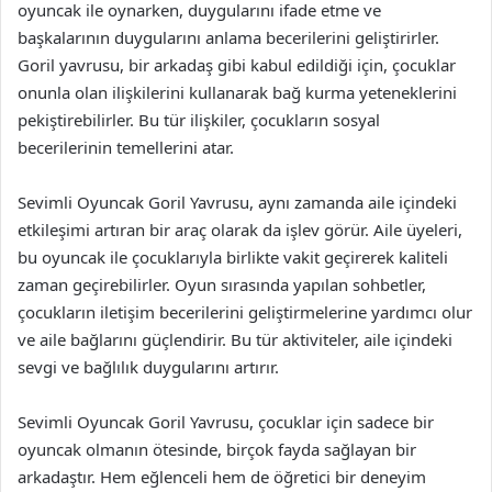
oyuncak ile oynarken, duygularını ifade etme ve
başkalarının duygularını anlama becerilerini geliştirirler.
Goril yavrusu, bir arkadaş gibi kabul edildiği için, çocuklar
onunla olan ilişkilerini kullanarak bağ kurma yeteneklerini
pekiştirebilirler. Bu tür ilişkiler, çocukların sosyal
becerilerinin temellerini atar.
Sevimli Oyuncak Goril Yavrusu, aynı zamanda aile içindeki
etkileşimi artıran bir araç olarak da işlev görür. Aile üyeleri,
bu oyuncak ile çocuklarıyla birlikte vakit geçirerek kaliteli
zaman geçirebilirler. Oyun sırasında yapılan sohbetler,
çocukların iletişim becerilerini geliştirmelerine yardımcı olur
ve aile bağlarını güçlendirir. Bu tür aktiviteler, aile içindeki
sevgi ve bağlılık duygularını artırır.
Sevimli Oyuncak Goril Yavrusu, çocuklar için sadece bir
oyuncak olmanın ötesinde, birçok fayda sağlayan bir
arkadaştır. Hem eğlenceli hem de öğretici bir deneyim