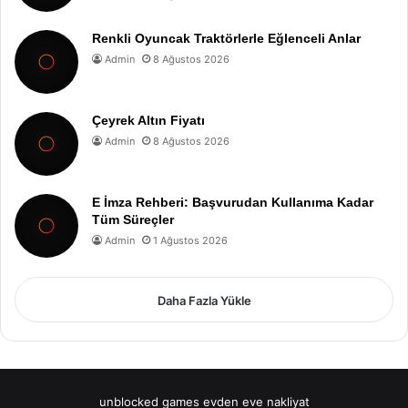
Renkli Oyuncak Traktörlerle Eğlenceli Anlar
Admin
8 Ağustos 2026
Çeyrek Altın Fiyatı
Admin
8 Ağustos 2026
E İmza Rehberi: Başvurudan Kullanıma Kadar
Tüm Süreçler
Admin
1 Ağustos 2026
Daha Fazla Yükle
unblocked games
evden eve nakliyat