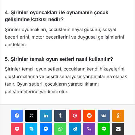
4. Şirinler oyuncakları ile oynamanın çocuk
gelişimine katkısı nedir?
Şirinler oyuncakları, çocukların hayal gücünü, sosyal
becerilerini, motor becerilerini ve duygusal gelişimlerini
destekler.
5. Şirinler temalı oyun setleri nasıl kullanılır?
Şirinler temalı oyun setleri, çocukların kendi hikayelerini
oluşturmalarına ve çeşitli senaryolar yaratmalarına olanak
tanır. Oyun setleri, çocukların yaratıcılıklarını
geliştirmelerine yardımcı olur.
Facebook
X
LinkedIn
Tumblr
Pinterest
Reddit
VKontakte
Odnok
Pocket
Skype
Messenger
WhatsApp
Telegram
Viber
Line
E-Posta ile payla