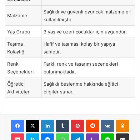
Sağlıklı ve güvenli oyuncak malzemeleri
Malzeme
kullanılmıştır.
Yaş Grubu
3 yaş ve üzeri çocuklar için uygundur.
Taşıma
Hafif ve taşıması kolay bir yapıya
Kolaylığı
sahiptir.
Renk
Farklı renk ve tasarım seçenekleri
Seçenekleri
bulunmaktadır.
Öğretici
Sağlıklı beslenme hakkında eğitici
Aktiviteler
bilgiler sunar.
Facebook
X
LinkedIn
Tumblr
Pinterest
Reddit
VKontakte
Odnok
Pocket
Skype
Messenger
WhatsApp
Telegram
Viber
Line
E-Posta ile payla