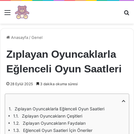
Menü
Ar
Anasayfa
/
Genel
Zıplayan Oyuncaklarla
Eğlenceli Oyun Saatleri
28 Eylül 2025
3 dakika okuma süresi
Zıplayan Oyuncaklarla Eğlenceli Oyun Saatleri
Zıplayan Oyuncakların Çeşitleri
Zıplayan Oyuncakların Faydaları
Eğlenceli Oyun Saatleri İçin Öneriler