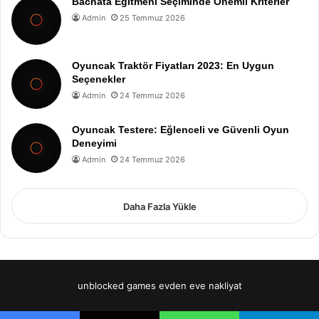
Bachata Eğitmeni Seçiminde Önemli Kriterler
Admin
25 Temmuz 2026
Oyuncak Traktör Fiyatları 2023: En Uygun
Seçenekler
Admin
24 Temmuz 2026
Oyuncak Testere: Eğlenceli ve Güvenli Oyun
Deneyimi
Admin
24 Temmuz 2026
Daha Fazla Yükle
unblocked games
evden eve nakliyat