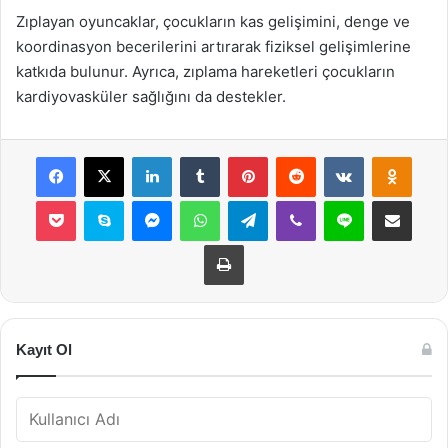
Zıplayan oyuncaklar, çocukların kas gelişimini, denge ve
koordinasyon becerilerini artırarak fiziksel gelişimlerine
katkıda bulunur. Ayrıca, zıplama hareketleri çocukların
kardiyovasküler sağlığını da destekler.
Facebook
X
LinkedIn
Tumblr
Pinterest
Reddit
VKontakte
Odnok
Pocket
Skype
Messenger
WhatsApp
Telegram
Viber
Line
E-Posta ile payla
Yazdır
Kayıt Ol