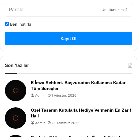
Unuttunuz mu?
Beni hatırla
Kayıt Ol
Son Yazılar
E İmza Rehberi: Başvurudan Kullanıma Kadar
Tüm Süreçler
Admin
1 Ağustos 2026
Özel Tasarım Kutularla Hediye Vermenin En Zarif
Hali
Admin
25 Temmuz 2026