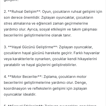
2. **Ruhsal Gelişim**: Oyun, çocukların ruhsal gelişimi için
son derece önemlidir. Zıplayan oyuncaklar, çocukların
stres atmalarına ve eğlenceli zaman geçirmelerine
yardımcı olur. Ayrıca, sosyal etkileşim ve takım çalışması
becerilerini geliştirmelerine olanak tanır.
3. **Hayal Gücünü Geliştirme**: Zıplayan oyuncaklar,
çocukların hayal gücünü harekete geçirir. Farklı hayvanlar
veya karakterlerle oynarken, çocuklar kendi hikayelerini
yaratabilir ve hayal güçlerini geliştirebilirler.
4. **Motor Beceriler**: Zıplama, çocukların motor
becerilerini geliştirmelerine yardımcı olur. Denge,
koordinasyon ve reflekslerin gelişimi için zıplayan
oyuncaklar idealdir.