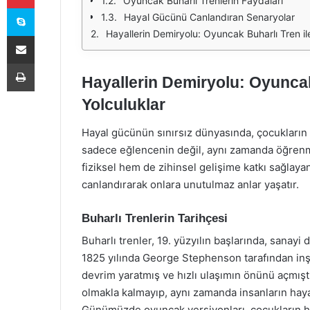
Oyuncak Buharlı Trenlerin Faydaları
Skype
Hayal Gücünü Canlandıran Senaryolar
Hayallerin Demiryolu: Oyuncak Buharlı Tren ile
E-Posta ile paylaş
Yazdır
Hayallerin Demiryolu: Oyuncak
Yolculuklar
Hayal gücünün sınırsız dünyasında, çocukların e
sadece eğlencenin değil, aynı zamanda öğrenme
fiziksel hem de zihinsel gelişime katkı sağlaya
canlandırarak onlara unutulmaz anlar yaşatır.
Buharlı Trenlerin Tarihçesi
Buharlı trenler, 19. yüzyılın başlarında, sanayi d
1825 yılında George Stephenson tarafından inş
devrim yaratmış ve hızlı ulaşımın önünü açmıştı
olmakla kalmayıp, aynı zamanda insanların hay
Günümüzde oyuncak versiyonları, çocukların hay