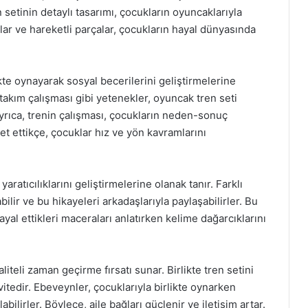
n setinin detaylı tasarımı, çocukların oyuncaklarıyla
ar ve hareketli parçalar, çocukların hayal dünyasında
kte oynayarak sosyal becerilerini geliştirmelerine
 takım çalışması gibi yetenekler, oyuncak tren seti
. Ayrıca, trenin çalışması, çocukların neden-sonuç
ket ettikçe, çocuklar hız ve yön kavramlarını
ratıcılıklarını geliştirmelerine olanak tanır. Farklı
bilir ve bu hikayeleri arkadaşlarıyla paylaşabilirler. Bu
ayal ettikleri maceraları anlatırken kelime dağarcıklarını
iteli zaman geçirme fırsatı sunar. Birlikte tren setini
itedir. Ebeveynler, çocuklarıyla birlikte oynarken
abilirler. Böylece, aile bağları güçlenir ve iletişim artar.