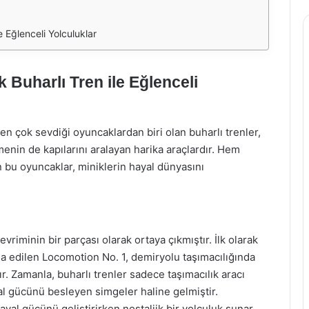
 Eğlenceli Yolculuklar
 Buharlı Tren ile Eğlenceli
n çok sevdiği oyuncaklardan biri olan buharlı trenler,
nin de kapılarını aralayan harika araçlardır. Hem
n bu oyuncaklar, miniklerin hayal dünyasını
evriminin bir parçası olarak ortaya çıkmıştır. İlk olarak
a edilen Locomotion No. 1, demiryolu taşımacılığında
r. Zamanla, buharlı trenler sadece taşımacılık aracı
al gücünü besleyen simgeler haline gelmiştir.
al gücünü geliştirirken nostaljik bir yolculuk sunar.