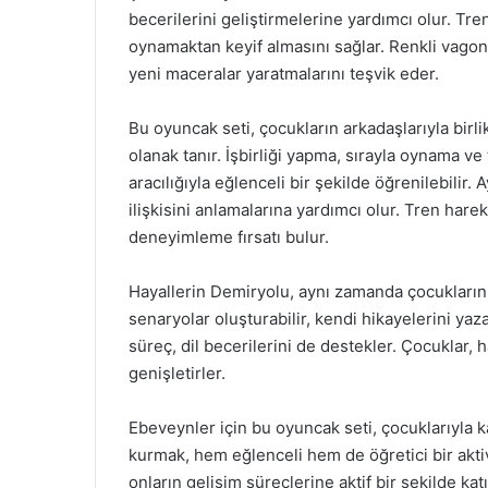
becerilerini geliştirmelerine yardımcı olur. Tre
oynamaktan keyif almasını sağlar. Renkli vagonl
yeni maceralar yaratmalarını teşvik eder.
Bu oyuncak seti, çocukların arkadaşlarıyla birli
olanak tanır. İşbirliği yapma, sırayla oynama ve
aracılığıyla eğlenceli bir şekilde öğrenilebilir
ilişkisini anlamalarına yardımcı olur. Tren hare
deneyimleme fırsatı bulur.
Hayallerin Demiryolu, aynı zamanda çocukların ya
senaryolar oluşturabilir, kendi hikayelerini yaza
süreç, dil becerilerini de destekler. Çocuklar, h
genişletirler.
Ebeveynler için bu oyuncak seti, çocuklarıyla kal
kurmak, hem eğlenceli hem de öğretici bir aktiv
onların gelişim süreçlerine aktif bir şekilde katıl