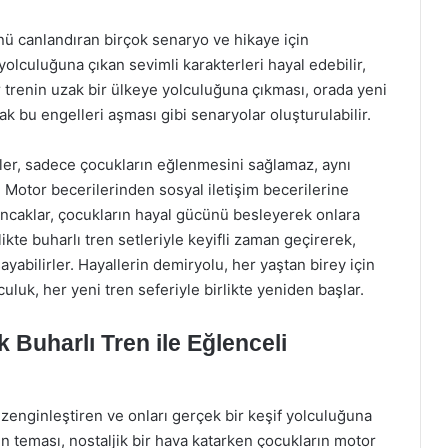
nü canlandıran birçok senaryo ve hikaye için
olculuğuna çıkan sevimli karakterleri hayal edebilir,
ir trenin uzak bir ülkeye yolculuğuna çıkması, orada yeni
k bu engelleri aşması gibi senaryolar oluşturulabilir.
ler, sadece çocukların eğlenmesini sağlamaz, aynı
 Motor becerilerinden sosyal iletişim becerilerine
uncaklar, çocukların hayal gücünü besleyerek onlara
likte buharlı tren setleriyle keyifli zaman geçirerek,
abilirler. Hayallerin demiryolu, her yaştan birey için
culuk, her yeni tren seferiyle birlikte yeniden başlar.
 Buharlı Tren ile Eğlenceli
zenginleştiren ve onları gerçek bir keşif yolculuğuna
ren teması, nostaljik bir hava katarken çocukların motor