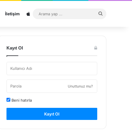
Sitemap
Arama
İletişim
yap
...
Kayıt Ol
Unuttunuz mu?
Beni hatırla
Kayıt Ol